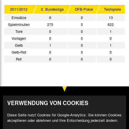
2011/2012
2. Bundesliga
DFB-Pokal
Testspiele
Einsätze
6
0
13
Spielminuten
275
0
622
Tore
0
0
1
Vorlagen
0
0
0
Gelb
1
0
1
Gelb-Rot
0
0
0
Rot
0
0
0
VERWENDUNG VON COOKIES
Diese Seite nutzt Cookies für Google-Analytics. Sie können Cookies
akzeptieren oder ablehnen und Ihre Entscheidung jederzeit ändern.