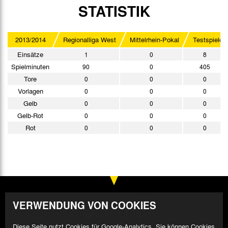
STATISTIK
2013/2014
Regionalliga West
Mittelrhein-Pokal
Testspiele
Einsätze
1
0
8
Spielminuten
90
0
405
Tore
0
0
0
Vorlagen
0
0
0
Gelb
0
0
0
Gelb-Rot
0
0
0
Rot
0
0
0
VERWENDUNG VON COOKIES
Diese Seite nutzt Cookies für Google-Analytics. Sie können Cookies