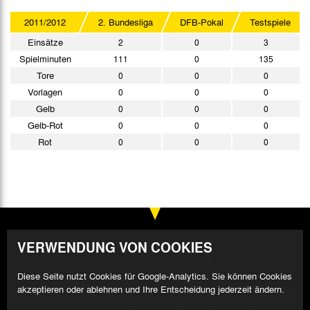
2011/2012
2. Bundesliga
DFB-Pokal
Testspiele
Einsätze
2
0
3
Spielminuten
111
0
135
Tore
0
0
0
Vorlagen
0
0
0
Gelb
0
0
0
Gelb-Rot
0
0
0
Rot
0
0
0
VERWENDUNG VON COOKIES
Diese Seite nutzt Cookies für Google-Analytics. Sie können Cookies
akzeptieren oder ablehnen und Ihre Entscheidung jederzeit ändern.