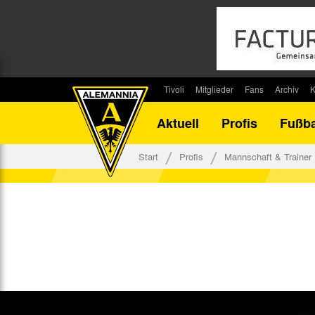
Tivoli
Mitglieder
Fans
Archiv
K
Stadion
Mitglied werden
Fan-Infos
Saisonar
Aktuell
Profis
Fußba
Stadiontouren
Downloads
Fanbeauftragte
Bilanz G
Stadionsprecher
Kontakt
Fanbeirat
Bilanz D
Start
Profis
Mannschaft & Trainer
Anreise
Fan-Klubs
Vereins-H
Tickets
Fanprojekt
Tivoli-His
Veranstaltungen
Ahnentaf
Team Tivoli
Akkreditierungen
Stadionordnung
Stadiongaststätte Klömpchensklub