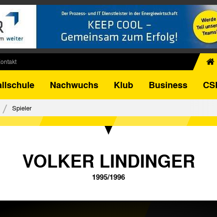
ontakt
chiv
llschule
Nachwuchs
Klub
Business
CS
egner
FB-Pokal
Spieler
istorie
torie
el
VOLKER LINDINGER
1995/1996