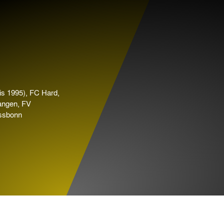
is 1995), FC Hard,
angen, FV
ssbonn