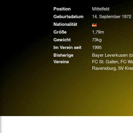
Gegen Rechtsextremismus am Tivoli
Position
Mittelfeld
Verbotene Symbolik am Tivoli
Geburtsdatum
14. September 1972
Nationalität
Größe
1,79m
Gewicht
73kg
Im Verein seit
1995
Bisherige
Bayer Leverkusen (b
Vereine
FC St. Gallen, FC W
Ravensburg, SV Kre