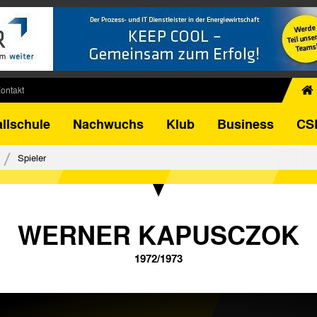
ontakt
chiv
llschule
Nachwuchs
Klub
Business
CS
egner
FB-Pokal
Spieler
istorie
torie
el
WERNER KAPUSCZOK
1972/1973