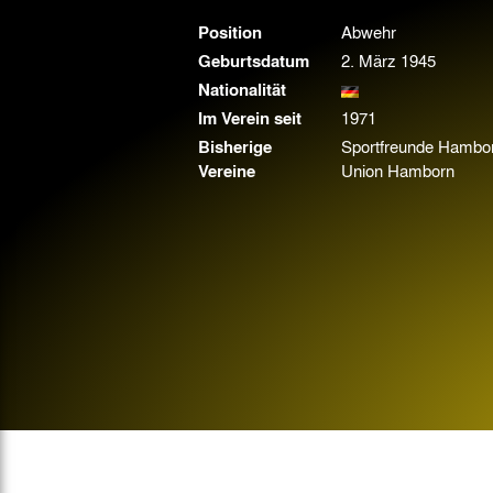
Gegen Rechtsextremismus am Tivoli
Position
Abwehr
Verbotene Symbolik am Tivoli
Geburtsdatum
2. März 1945
Nationalität
Im Verein seit
1971
Bisherige
Sportfreunde Hambor
Vereine
Union Hamborn