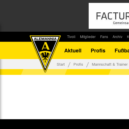
Tivoli
Mitglieder
Fans
Archiv
K
Stadion
Mitglied werden
Fan-Infos
Saisonar
Aktuell
Profis
Fußba
Stadiontouren
Downloads
Fanbeauftragte
Bilanz G
Stadionsprecher
Kontakt
Fanbeirat
Bilanz D
Start
Profis
Mannschaft & Trainer
Anreise
Fan-Klubs
Vereins-H
Tickets
Fanprojekt
Tivoli-His
Veranstaltungen
Ahnentaf
Team Tivoli
Akkreditierungen
Stadionordnung
Stadiongaststätte Klömpchensklub