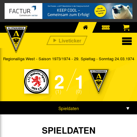
Regionalliga West - Saison 1973/1974 - 29. Spieltag
- Sonntag 24.03.1974
2
1
(1)
(0)
Spieldaten
SPIELDATEN