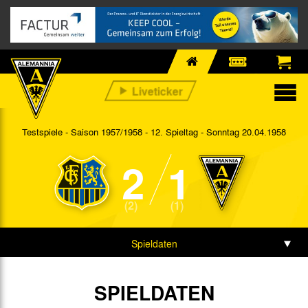
Testspiele - Saison 1957/1958 - 12. Spieltag
- Sonntag 20.04.1958
2
1
(2)
(1)
Spieldaten
SPIELDATEN