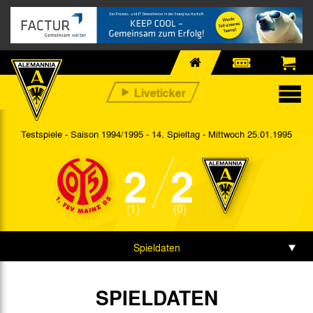
Testspiele - Saison 1994/1995 - 14. Spieltag
- Mittwoch 25.01.1995
2
2
(1)
(0)
Spieldaten
SPIELDATEN