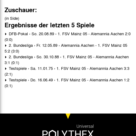
Zuschauer:
(in Side)
Ergebnisse der letzten 5 Spiele
DFB-Pokal › So. 20.08.89 › 1. FSV Mainz 05 - Alemannia Aachen 2:0
(0:0)
2. Bundesliga › Fr. 12.05.89 › Alemannia Aachen - 1. FSV Mainz 05
5:2 (3:0)
2. Bundesliga › So. 30.10.88 › 1. FSV Mainz 05 - Alemannia Aachen
3:1 (0:1)
Testspiele › Sa. 11.01.75 › 1. FSV Mainz 05 - Alemannia Aachen 3:3
(2:1)
Testspiele › Do. 16.06.49 › 1. FSV Mainz 05 - Alemannia Aachen 1:2
(0:1)