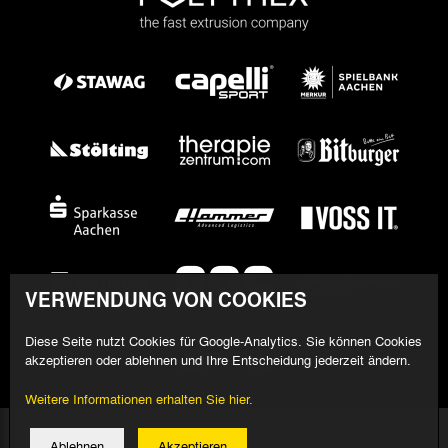
VERWENDUNG VON COOKIES
Diese Seite nutzt Cookies für Google-Analytics. Sie können Cookies
akzeptieren oder ablehnen und Ihre Entscheidung jederzeit ändern.
Weitere Informationen erhalten Sie hier.
© 2026 Alemannia Aachen - Alle Rechte vorbehalten
Ablehnen
Akzeptieren