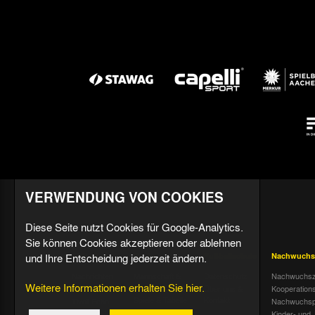
VERWENDUNG VON COOKIES
Diese Seite nutzt Cookies für Google-Analytics.
Sie können Cookies akzeptieren oder ablehnen
und Ihre Entscheidung jederzeit ändern.
Aktuell
Profis
Fußballschule
Nachwuchs
Nachrichten
Mannschaft &
Datenschutz
Nachwuchsz
Weitere Informationen erhalten Sie hier.
Trainer
Termine
Über uns &
Kooperation
Spiele & Tabelle
Kontakt
Tivoli Echo
Nachwuchsp
Statistik
Dauerkarten-
Kinder- und