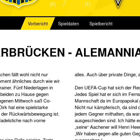
(0)
(1)
Vorbericht
Spieldaten
Spielbericht
AARBRÜCKEN - ALEMANNI
en fällt wohl nicht nur
alles. Auch über private Dinge, a
oment ähnliches durch wie wir
ainer. Fünf Niederlagen in
Den UEFA-Cup hat sich der Recht
en beiden zu Hause gegen
Jedes Spiel hat er sich im Fern
ngenen Mittwoch saß Co-
Mannschaft da im Europapokal g
rk hat eine spielstarke
Nicht nur kämpferisch, da sind 
in der Rückwärtsbewegung ist.
jedem Gegner mithalten, da war
adelstiche nach vorne
ausgeschieden sind. Ich hätte es
„seine“ Aachener will Henri He
„Wir haben gegen alle guten Geg