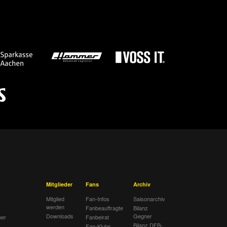
Mitglieder
Fans
Archiv
Mitglied
Fan-Infos
Saisonarchiv
werden
Fanbeauftragte
Bilanz
Downloads
Gegner
her
Fanbeirat
Bilanz DFB-
Fan-Klubs