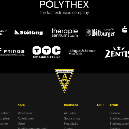
Klub
Business
CSR
Tivoli
entrum
Mitarbeiter
Aktuelles
Stadion
spartner
Abteilungen
Sponsoring
Stadiontouren
artner
Verein
Hospitality
Stadionsprec
Traditionsmannschaft
Öcher
Anreise