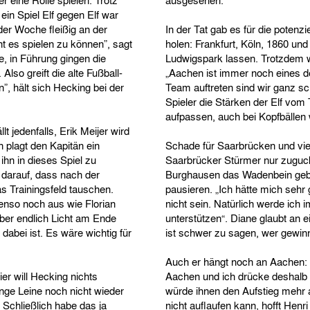
 eine Rolle spielen. Trotz
ausgesehen.“
in Spiel Elf gegen Elf war
der Woche fleißig an der
In der Tat gab es für die potenz
nt es spielen zu können”, sagt
holen: Frankfurt, Köln, 1860 u
, in Führung gingen die
Ludwigspark lassen. Trotzdem w
lso greift die alte Fußball-
„Aachen ist immer noch eines d
, hält sich Hecking bei der
Team auftreten sind wir ganz s
Spieler die Stärken der Elf vom 
aufpassen, auch bei Kopfbällen 
lt jedenfalls, Erik Meijer wird
 plagt den Kapitän ein
Schade für Saarbrücken und viell
hn in dieses Spiel zu
Saarbrücker Stürmer nur zuguck
 darauf, dass nach der
Burghausen das Wadenbein ge
s Trainingsfeld tauschen.
pausieren. „Ich hätte mich sehr 
enso noch aus wie Florian
nicht sein. Natürlich werde ich
ber endlich Licht am Ende
unterstützen“. Diane glaubt an 
dabei ist. Es wäre wichtig für
ist schwer zu sagen, wer gewin
Auch er hängt noch an Aachen:
r will Hecking nichts
Aachen und ich drücke deshalb
nge Leine noch nicht wieder
würde ihnen den Aufstieg mehr 
. Schließlich habe das ja
nicht auflaufen kann, hofft Henr