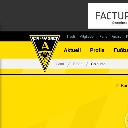
Tivoli
Mitglieder
Fans
Archiv
K
Stadion
Mitglied werden
Fan-Infos
Saisonar
Aktuell
Profis
Fußba
Stadiontouren
Downloads
Fanbeauftragte
Bilanz G
Stadionsprecher
Kontakt
Fanbeirat
Bilanz D
Start
Profis
Spielinfo
Anreise
Fan-Klubs
Vereins-H
Tickets
Fanprojekt
Tivoli-His
2. Bun
Veranstaltungen
Ahnentaf
Team Tivoli
Akkreditierungen
Stadionordnung
Stadiongaststätte Klömpchensklub