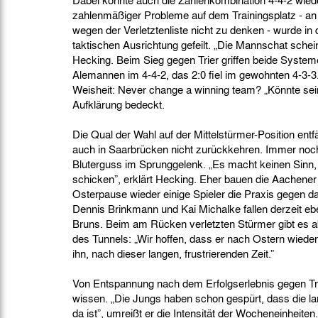
Dabei könnte auch die Zahlenkombination 4-4-2 wieder
zahlenmäßiger Probleme auf dem Trainingsplatz - an e
wegen der Verletztenliste nicht zu denken - wurde in 
taktischen Ausrichtung gefeilt. „Die Mannschat schei
Hecking. Beim Sieg gegen Trier griffen beide Systeme
Alemannen im 4-4-2, das 2:0 fiel im gewohnten 4-3-3. A
Weisheit: Never change a winning team? „Könnte sein”
Aufklärung bedeckt.
Die Qual der Wahl auf der Mittelstürmer-Position entfäl
auch in Saarbrücken nicht zurückkehren. Immer noch
Bluterguss im Sprunggelenk. „Es macht keinen Sinn, i
schicken”, erklärt Hecking. Eher bauen die Aachener
Osterpause wieder einige Spieler die Praxis gegen da
Dennis Brinkmann und Kai Michalke fallen derzeit eb
Bruns. Beim am Rücken verletzten Stürmer gibt es a
des Tunnels: „Wir hoffen, dass er nach Ostern wieder 
ihn, nach dieser langen, frustrierenden Zeit.”
Von Entspannung nach dem Erfolgserlebnis gegen Trie
wissen. „Die Jungs haben schon gespürt, dass die la
da ist”, umreißt er die Intensität der Wocheneinheiten