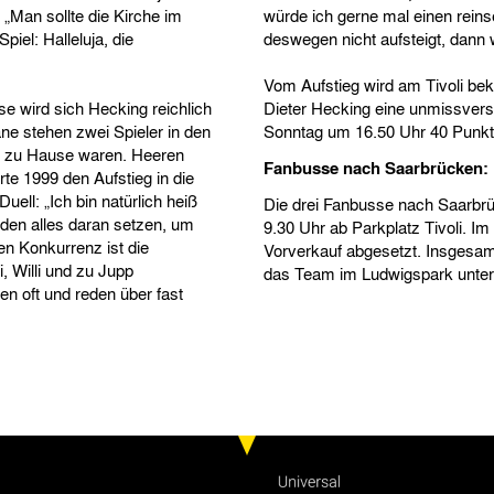
 „Man sollte die Kirche im
würde ich gerne mal einen reins
iel: Halleluja, die
deswegen nicht aufsteigt, dann
Vom Aufstieg wird am Tivoli be
e wird sich Hecking reichlich
Dieter Hecking eine unmissverst
ane stehen zwei Spieler in den
Sonntag um 16.50 Uhr 40 Punkt
en zu Hause waren. Heeren
Fanbusse nach Saarbrücken:
te 1999 den Aufstieg in die
uell: „Ich bin natürlich heiß
Die drei Fanbusse nach Saarbrü
rden alles daran setzen, um
9.30 Uhr ab Parkplatz Tivoli. I
en Konkurrenz ist die
Vorverkauf abgesetzt. Insgesam
 Willi und zu Jupp
das Team im Ludwigspark unter
en oft und reden über fast