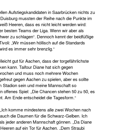
iellen Aufstiegskandidaten in Saarbrücken nichts zu
nd Duisburg mussten der Reihe nach die Punkte im
eiß Heeren, dass es nicht leicht werden wird:
er besten Teams der Liga. Wenn wir aber als
chwer zu schlagen“. Dennoch kennt der beidfüßige
Tivoli: „Wir müssen höllisch auf die Standards
wird es immer sehr brenzlig.“
eicht gut für Aachen, dass der torgefährlichste
en kann. Taifour Diane hat sich gegen
brochen und muss noch mehrere Wochen
gefreut gegen Aachen zu spielen, aber es sollte
 im Stadion sein und meine Mannschaft so
ein offenes Spiel: „Die Chancen stehen 50 zu 50, es
nt. Am Ende entscheidet die Tagesform.“
 „Ich komme mindestens alle zwei Wochen nach
 auch die Daumen für die Schwarz-Gelben. Ich
als jeder anderen Mannschaft gönnen. „Da Diane
i Heeren auf ein Tor für Aachen. „Dem Straubi