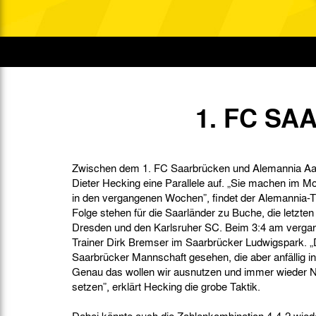
Gegen Rechtsextremismus am Tivoli
Verbotene Symbolik am Tivoli
1. FC S
Zwischen dem 1. FC Saarbrücken und Alemannia Aach
Dieter Hecking eine Parallele auf. „Sie machen im M
in den vergangenen Wochen”, findet der Alemannia-Tr
Folge stehen für die Saarländer zu Buche, die letzt
Dresden und den Karlsruher SC. Beim 3:4 am verga
Trainer Dirk Bremser im Saarbrücker Ludwigspark. „Di
Saarbrücker Mannschaft gesehen, die aber anfällig 
Genau das wollen wir ausnutzen und immer wieder N
setzen”, erklärt Hecking die grobe Taktik.