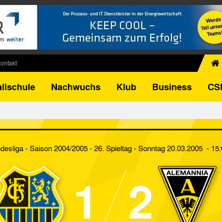
ontakt
chiv
llschule
Nachwuchs
Klub
Business
CS
egner
FB-Pokal
istorie
torie
desliga - Saison 2004/2005 - 26. Spieltag
- Sonntag 20.03.2005 - 15
el
1
2