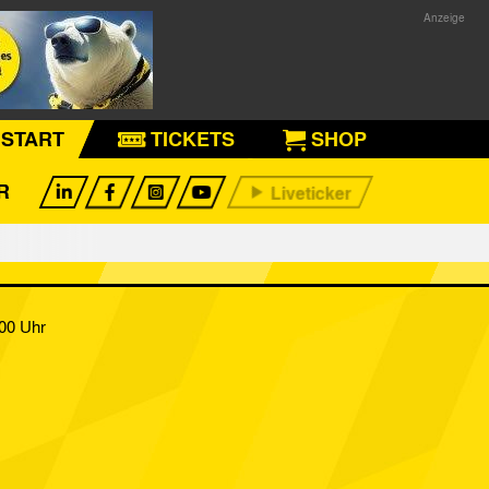
START
TICKETS
SHOP
R
:00 Uhr