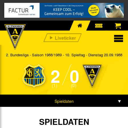
2. Bundesliga - Saison 1988/1989 - 10. Spieltag
- Dienstag 20.09.1988
2
0
(1)
(0)
Spieldaten
SPIELDATEN