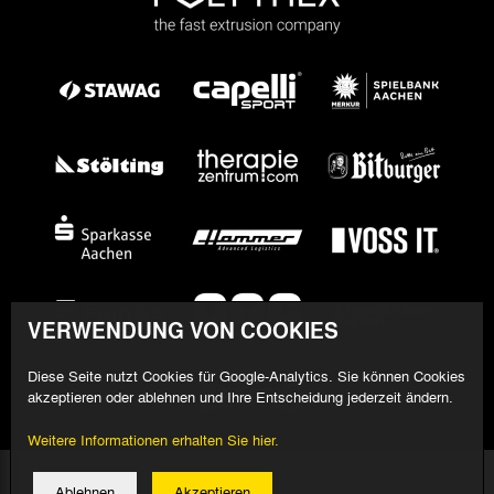
VERWENDUNG VON COOKIES
Diese Seite nutzt Cookies für Google-Analytics. Sie können Cookies
akzeptieren oder ablehnen und Ihre Entscheidung jederzeit ändern.
Weitere Informationen erhalten Sie hier.
© 2026 Alemannia Aachen - Alle Rechte vorbehalten
Ablehnen
Akzeptieren