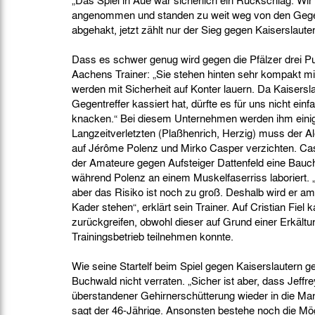
„Das Spiel in Aue war sicherlich ein Rückschlag. Wi
angenommen und standen zu weit weg von den Gegen
abgehakt, jetzt zählt nur der Sieg gegen Kaiserslaute
Dass es schwer genug wird gegen die Pfälzer drei P
Aachens Trainer: „Sie stehen hinten sehr kompakt mi
werden mit Sicherheit auf Konter lauern. Da Kaisersla
Gegentreffer kassiert hat, dürfte es für uns nicht ein
knacken.“ Bei diesem Unternehmen werden ihm einig
Langzeitverletzten (Plaßhenrich, Herzig) muss der
auf Jérôme Polenz und Mirko Casper verzichten. Cas
der Amateure gegen Aufsteiger Dattenfeld eine Bauc
während Polenz an einem Muskelfaserriss laboriert. „J
aber das Risiko ist noch zu groß. Deshalb wird er a
Kader stehen“, erklärt sein Trainer. Auf Cristian Fiel 
zurückgreifen, obwohl dieser auf Grund einer Erkältu
Trainingsbetrieb teilnehmen konnte.
Wie seine Startelf beim Spiel gegen Kaiserslautern g
Buchwald nicht verraten. „Sicher ist aber, dass Jef
überstandener Gehirnerschütterung wieder in die Ma
sagt der 46-Jährige. Ansonsten bestehe noch die Mögl