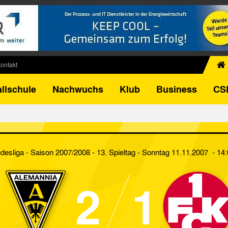
ontakt
chiv
llschule
Nachwuchs
Klub
Business
CS
egner
FB-Pokal
istorie
torie
desliga - Saison 2007/2008 - 13. Spieltag
- Sonntag 11.11.2007 - 14
el
2
1