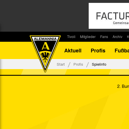
Tivoli
Mitglieder
Fans
Archiv
K
Stadion
Mitglied werden
Fan-Infos
Saisonar
Aktuell
Profis
Fußba
Stadiontouren
Downloads
Fanbeauftragte
Bilanz G
Stadionsprecher
Kontakt
Fanbeirat
Bilanz D
Start
Profis
Spielinfo
Anreise
Fan-Klubs
Vereins-H
Tickets
Fanprojekt
Tivoli-His
2. Bun
Veranstaltungen
Ahnentaf
Team Tivoli
Akkreditierungen
Stadionordnung
Stadiongaststätte Klömpchensklub