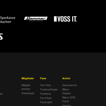
Mitglieder
Fans
Archiv
Mitglied
Fan-Infos
Saisonarchiv
werden
Fanbeauftragte
Bilanz
Downloads
Gegner
her
Fanbeirat
Bilanz DFB-
Fan-Klubs
Pokal
Fanprojekt
Vereins-