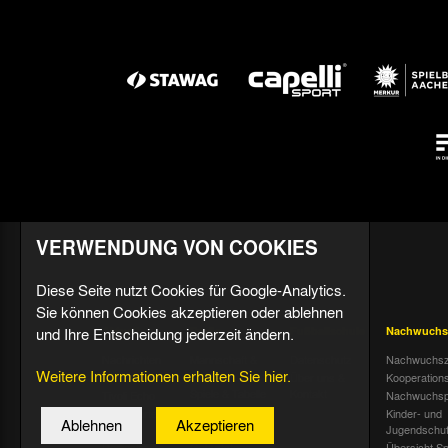
VERWENDUNG VON COOKIES
Diese Seite nutzt Cookies für Google-Analytics.
Sie können Cookies akzeptieren oder ablehnen
und Ihre Entscheidung jederzeit ändern.
Aktuell
Profis
Fußballschule
Nachwuchs
Nachrichten
Mannschaft &
Datenschutz
Nachwuchsz
Weitere Informationen erhalten Sie hier.
Trainer
Termine
Über uns &
Kooperation
Spiele & Tabelle
Kontakt
Tivoli Echo
Nachwuchsp
Statistik
Dauerkarten-
Kinder- und
Ablehnen
Akzeptieren
Deal
Trainingsplan
Jugendschu
Radiostream
Geburtstage
Übersicht Sp