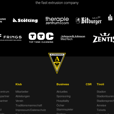
Klub
Business
CSR
Tivoli
entrum
Mitarbeiter
Aktuelles
Stadion
spartner
Abteilungen
Sponsoring
Stadiontouren
artner
Verein
Hospitality
Stadionsprec
Traditionsmannschaft
Öcher
Anreise
tz
Stammspieler
Impressum/Datenschutz
Tickets
iele
Partner