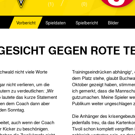
(1)
(0)
Vorbericht
Spieldaten
Spielbericht
Bilder
GESICHT GEGEN ROTE T
hwald nicht viele Worte
Trainingseindrücken abhängig“,
dem Platz stehe, glaubt Buchwal
r nicht verlieren, um die
Oktober gezeigt haben, stimmen
tern zu verdeutlichen: „Wir
ich gemerkt, dass die Mannschaft
 lautete das kurze Statement
gutzumachen. Meine Spieler wer
ckten dem Coach dann aber
Publikum weiter ungeschlagen z
den Sonntag.
Die Anhänger des krisengebeutel
beitet, auch wenn der Coach
jedenfalls treu, da das Kartenkon
er Kicker zu beschönigen.
Tivoli schon komplett vergriffe