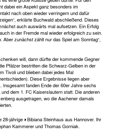
s es eine große Kulisse geben dürfte. Für den
t dabei ein Aspekt ganz besonders im
ntakt nach oben wieder verringern und dafür
eigen“, erklärte Buchwald abschließend. Dieses
mnächst auch auswärts mal aufsetzen. Ein Erfolg
g auch in der Fremde mal wieder erfolgreich zu sein.
 Aber zunächst zählt nur das Spiel am Sonntag“,
chenken will, dann dürfte der kommende Gegner
ie Pfälzer bestritten die Schwarz-Gelben in der
m Tivoli und blieben dabei jedes Mal
nentschieden). Diese Ergebnisse liegen aber
ck. Insgesamt fanden Ende der 60er Jahre sechs
 und dem 1. FC Kaiserslautern statt. Die anderen
tzenberg ausgetragen, wo die Aachener damals
ierten.
ie 28-jährige
Bibiana Steinhaus
aus Hannover. Ihr
 Stephan Kammerer und Thomas Gorniak.