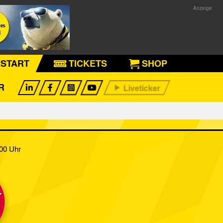
START
TICKETS
SHOP
R
:00 Uhr