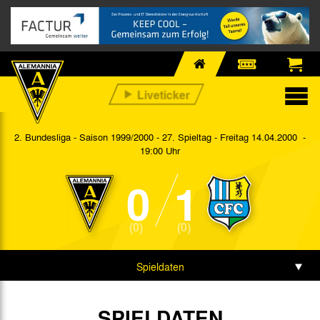
2. Bundesliga - Saison 1999/2000 - 27. Spieltag
- Freitag 14.04.2000 -
19:00 Uhr
0
1
(0)
(0)
Spieldaten
SPIELDATEN