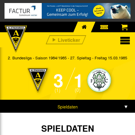
2. Bundesliga - Saison 1984/1985 - 27. Spieltag
- Freitag 15.03.1985
3
1
(1)
(0)
Spieldaten
SPIELDATEN