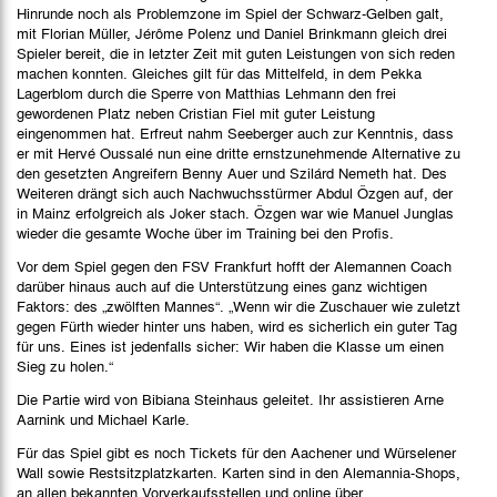
Hinrunde noch als Problemzone im Spiel der Schwarz-Gelben galt,
mit Florian Müller, Jérôme Polenz und Daniel Brinkmann gleich drei
Spieler bereit, die in letzter Zeit mit guten Leistungen von sich reden
machen konnten. Gleiches gilt für das Mittelfeld, in dem Pekka
Lagerblom durch die Sperre von Matthias Lehmann den frei
gewordenen Platz neben Cristian Fiel mit guter Leistung
eingenommen hat. Erfreut nahm Seeberger auch zur Kenntnis, dass
er mit Hervé Oussalé nun eine dritte ernstzunehmende Alternative zu
den gesetzten Angreifern Benny Auer und Szilárd Nemeth hat. Des
Weiteren drängt sich auch Nachwuchsstürmer Abdul Özgen auf, der
in Mainz erfolgreich als Joker stach. Özgen war wie Manuel Junglas
wieder die gesamte Woche über im Training bei den Profis.
Vor dem Spiel gegen den FSV Frankfurt hofft der Alemannen Coach
darüber hinaus auch auf die Unterstützung eines ganz wichtigen
Faktors: des „zwölften Mannes“. „Wenn wir die Zuschauer wie zuletzt
gegen Fürth wieder hinter uns haben, wird es sicherlich ein guter Tag
für uns. Eines ist jedenfalls sicher: Wir haben die Klasse um einen
Sieg zu holen.“
Die Partie wird von Bibiana Steinhaus geleitet. Ihr assistieren Arne
Aarnink und Michael Karle.
Für das Spiel gibt es noch Tickets für den Aachener und Würselener
Wall sowie Restsitzplatzkarten. Karten sind in den Alemannia-Shops,
an allen bekannten Vorverkaufsstellen und online über