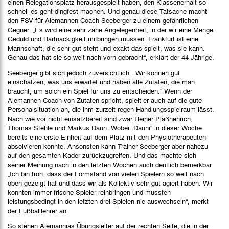
einen Relegationsplatz herausgespielt haben, den Klassenerhalt so
schnell es geht dingfest machen. Und genau diese Tatsache macht
den FSV für Alemannen Coach Seeberger zu einem gefährlichen
Gegner. „Es wird eine sehr zähe Angelegenheit, in der wir eine Menge
Geduld und Hartnäckigkeit mitbringen müssen. Frankfurt ist eine
Mannschaft, die sehr gut steht und exakt das spielt, was sie kann.
Genau das hat sie so weit nach vorn gebracht“, erklärt der 44-Jährige.
Seeberger gibt sich jedoch zuversichtlich: „Wir können gut
einschätzen, was uns erwartet und haben alle Zutaten, die man
braucht, um solch ein Spiel für uns zu entscheiden.“ Wenn der
Alemannen Coach von Zutaten spricht, spielt er auch auf die gute
Personalsituation an, die ihm zurzeit regen Handlungsspielraum lässt.
Nach wie vor nicht einsatzbereit sind zwar Reiner Plaßhenrich,
Thomas Stehle und Markus Daun. Wobei „Dauni“ in dieser Woche
bereits eine erste Einheit auf dem Platz mit den Physiotherapeuten
absolvieren konnte. Ansonsten kann Trainer Seeberger aber nahezu
auf den gesamten Kader zurückzugreifen. Und das machte sich
seiner Meinung nach in den letzten Wochen auch deutlich bemerkbar.
„Ich bin froh, dass der Formstand von vielen Spielern so weit nach
oben gezeigt hat und dass wir als Kollektiv sehr gut agiert haben. Wir
konnten immer frische Spieler reinbringen und mussten
leistungsbedingt in den letzten drei Spielen nie auswechseln“, merkt
der Fußballlehrer an.
So stehen Alemannias Übungsleiter auf der rechten Seite, die in der