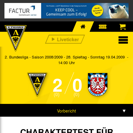
2. Bundesliga - Saison 2008/2009 - 28. Spieltag
- Sonntag 19.04.2009 -
14:00 Uhr
2
0
(0)
(0)
Vorbericht
Spieldaten
CHARAKTERTEST FÜR