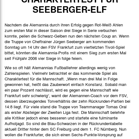
Spielbericht
SEEBERGER-ELF
Stimmen
Nachdem die Alemannia durch ihren Erfolg gegen Rot-Weiß Ahlen
Bilder
zum ersten Mal in dieser Saison drei Siege in Serie verbuchen
konnte, peilen die Schwarz-Gelben nun den nächsten Coup an. Wenn
die Truppe von Cheftrainer Jürgen Seeberger am kommenden
Sonntag um 14 Uhr den FSV Frankfurt zum viertletzten Tivoli-Spiel
bittet, könnten die Alemannia-Profis mit einem Sieg zum ersten Mal
seit Frühjahr 2006 vier Siege in folge feiern.
Wie so oft hält Alemannias Fußballlehrer allerdings wenig von
Zahlenspielen. Vielmehr betrachtet er das kommende Spiel als
Charaktertest für die Mannschaft. „Wenn man drei Mal in Folge
gewonnen hat, heißt das Zauberwort einfach Konstanz. Sobald man
ein paar Prozent nachlässt, wird es gegen eine Mannschaft wie
Frankfurt sehr schwierig“, warnt der Alemannen-Coach vor dem FSV,
dessen überzeugendes Torverhältnis der zehn Rückrunden-Partien bei
14:8 liegt. Für viele stand die Truppe von Teammanager Tomas Oral
als erster Absteiger der Zweiten Liga fest. Die Mannschaft belehrte
alle Kritiker jedoch eines besseren und startete eine fulminante
Aufholjagd. So sind die Blau-Schwarzen in der Rückrundentabelle
aktuell Dritter hinter dem SC Freiburg und dem 1. FC Nürnberg. Nun
wollen die Frankfurter, die sich einen Sechs-Punkte-Vorsprung auf