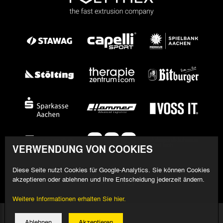
VERWENDUNG VON COOKIES
Diese Seite nutzt Cookies für Google-Analytics. Sie können Cookies
akzeptieren oder ablehnen und Ihre Entscheidung jederzeit ändern.
Weitere Informationen erhalten Sie hier.
© 2026 Alemannia Aachen - Alle Rechte vorbehalten
Ablehnen
Akzeptieren