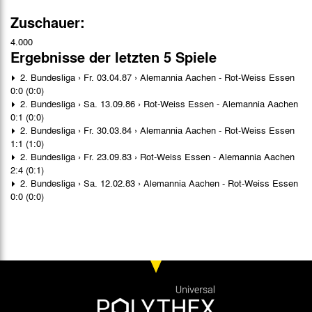
Zuschauer:
4.000
Ergebnisse der letzten 5 Spiele
2. Bundesliga › Fr. 03.04.87 › Alemannia Aachen - Rot-Weiss Essen
0:0 (0:0)
2. Bundesliga › Sa. 13.09.86 › Rot-Weiss Essen - Alemannia Aachen
0:1 (0:0)
2. Bundesliga › Fr. 30.03.84 › Alemannia Aachen - Rot-Weiss Essen
1:1 (1:0)
2. Bundesliga › Fr. 23.09.83 › Rot-Weiss Essen - Alemannia Aachen
2:4 (0:1)
2. Bundesliga › Sa. 12.02.83 › Alemannia Aachen - Rot-Weiss Essen
0:0 (0:0)