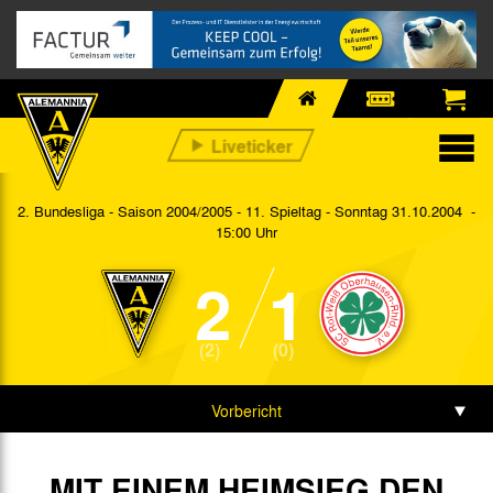
2. Bundesliga - Saison 2004/2005 - 11. Spieltag
- Sonntag 31.10.2004 -
15:00 Uhr
2
1
(2)
(0)
Vorbericht
Spieldaten
MIT EINEM HEIMSIEG DEN