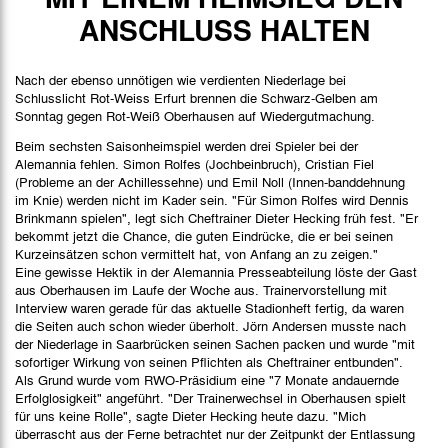
Spielbericht
ANSCHLUSS HALTEN
Stimmen
Nach der ebenso unnötigen wie verdienten Niederlage bei
Schlusslicht Rot-Weiss Erfurt brennen die Schwarz-Gelben am
Sonntag gegen Rot-Weiß Oberhausen auf Wiedergutmachung.
Beim sechsten Saisonheimspiel werden drei Spieler bei der
Alemannia fehlen. Simon Rolfes (Jochbeinbruch), Cristian Fiel
(Probleme an der Achillessehne) und Emil Noll (Innen-banddehnung
im Knie) werden nicht im Kader sein. "Für Simon Rolfes wird Dennis
Brinkmann spielen", legt sich Cheftrainer Dieter Hecking früh fest. "Er
bekommt jetzt die Chance, die guten Eindrücke, die er bei seinen
Kurzeinsätzen schon vermittelt hat, von Anfang an zu zeigen."
Eine gewisse Hektik in der Alemannia Presseabteilung löste der Gast
aus Oberhausen im Laufe der Woche aus. Trainervorstellung mit
Interview waren gerade für das aktuelle Stadionheft fertig, da waren
die Seiten auch schon wieder überholt. Jörn Andersen musste nach
der Niederlage in Saarbrücken seinen Sachen packen und wurde "mit
sofortiger Wirkung von seinen Pflichten als Cheftrainer entbunden".
Als Grund wurde vom RWO-Präsidium eine "7 Monate andauernde
Erfolglosigkeit" angeführt. "Der Trainerwechsel in Oberhausen spielt
für uns keine Rolle", sagte Dieter Hecking heute dazu. "Mich
überrascht aus der Ferne betrachtet nur der Zeitpunkt der Entlassung