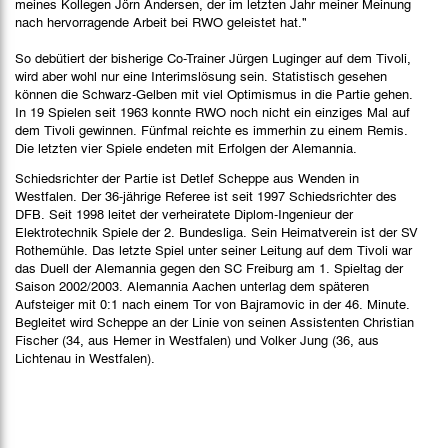
meines Kollegen Jörn Andersen, der im letzten Jahr meiner Meinung
nach hervorragende Arbeit bei RWO geleistet hat."
So debütiert der bisherige Co-Trainer Jürgen Luginger auf dem Tivoli,
wird aber wohl nur eine Interimslösung sein. Statistisch gesehen
können die Schwarz-Gelben mit viel Optimismus in die Partie gehen.
In 19 Spielen seit 1963 konnte RWO noch nicht ein einziges Mal auf
dem Tivoli gewinnen. Fünfmal reichte es immerhin zu einem Remis.
Die letzten vier Spiele endeten mit Erfolgen der Alemannia.
Schiedsrichter der Partie ist Detlef Scheppe aus Wenden in
Westfalen. Der 36-jährige Referee ist seit 1997 Schiedsrichter des
DFB. Seit 1998 leitet der verheiratete Diplom-Ingenieur der
Elektrotechnik Spiele der 2. Bundesliga. Sein Heimatverein ist der SV
Rothemühle. Das letzte Spiel unter seiner Leitung auf dem Tivoli war
das Duell der Alemannia gegen den SC Freiburg am 1. Spieltag der
Saison 2002/2003. Alemannia Aachen unterlag dem späteren
Aufsteiger mit 0:1 nach einem Tor von Bajramovic in der 46. Minute.
Begleitet wird Scheppe an der Linie von seinen Assistenten Christian
Fischer (34, aus Hemer in Westfalen) und Volker Jung (36, aus
Lichtenau in Westfalen).