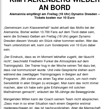
Spielbericht
AN BORD
Stimmen
Alemannia empfängt am Freitag (18 Uhr) Dynamo Dresden –
Tickets kosten nur 10 Euro
Bilder
„Gemeinsam zum Klassenerhalt“ lautet aktuell das Motto bei der
Alemannia. Bisher wollen 13.700 Fans auf dem Tivoli dabei sein,
wenn die Schwarz-Gelben am Freitag (18 Uhr) gegen Dynamo
Dresden diesem Vorsatz ein Stück näher kommen wollen. Wer das
Team unterstützen will, kann zum Sonderpreis von 10 Euro dabei
sein.
„Der Eindruck, dass es im Moment lebhafter zugeht, der täuscht
nicht“, beschreibt Friedhelm Funkel die Atmosphäre auf dem
Trainingsplatz. Der Trainer trug in der Woche seinen Teil dazu bei,
dass viel kommuniziert wurde. Und viele Gespräche stehen auch
während des zweitägigen Trainingslagers in Belgien auf dem
Programm. „Wir ziehen uns einen Tag eher zurück, um noch mehr
Sensibilität in allen Dingen zu erzeugen. Man kann das nicht immer
machen, aber ich habe sehr gute Erfahrungen mit solchen
Maßnahmen gemacht“, erläutert der 58-Jährige die Beweggründe.
Mangelnden Willen kann der Coach seinem Team nicht absprechen.
„Dass man in so einer Situation nach einem Gegentor erstmal
niedergeschlagen ist, das ist nachzuvollziehen. Aber die Mannschaft