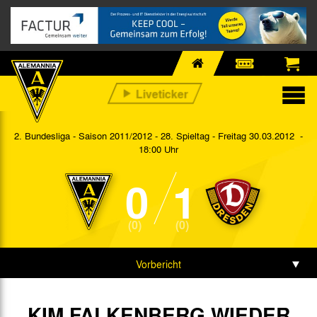
2. Bundesliga - Saison 2011/2012 - 28. Spieltag
- Freitag 30.03.2012 -
18:00 Uhr
0
1
(0)
(0)
Vorbericht
Spieldaten
KIM FALKENBERG WIEDER