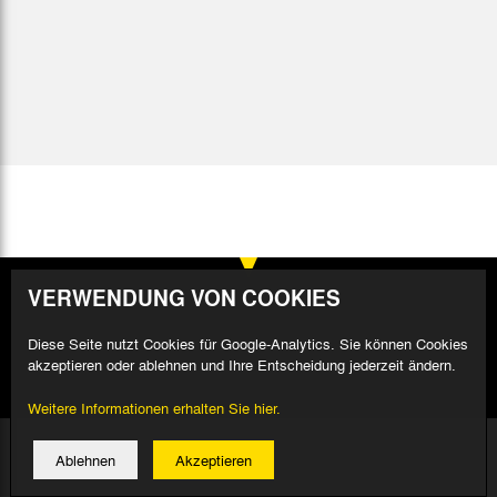
VERWENDUNG VON COOKIES
Diese Seite nutzt Cookies für Google-Analytics. Sie können Cookies
akzeptieren oder ablehnen und Ihre Entscheidung jederzeit ändern.
Weitere Informationen erhalten Sie hier.
© 2026 Alemannia Aachen - Alle Rechte vorbehalten
Ablehnen
Akzeptieren
Impressum/Datenschutz