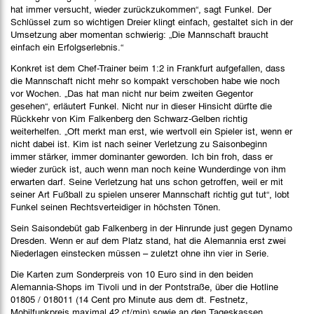
hat immer versucht, wieder zurückzukommen“, sagt Funkel. Der
Schlüssel zum so wichtigen Dreier klingt einfach, gestaltet sich in der
Umsetzung aber momentan schwierig: „Die Mannschaft braucht
einfach ein Erfolgserlebnis.“
Konkret ist dem Chef-Trainer beim 1:2 in Frankfurt aufgefallen, dass
die Mannschaft nicht mehr so kompakt verschoben habe wie noch
vor Wochen. „Das hat man nicht nur beim zweiten Gegentor
gesehen“, erläutert Funkel. Nicht nur in dieser Hinsicht dürfte die
Rückkehr von Kim Falkenberg den Schwarz-Gelben richtig
weiterhelfen. „Oft merkt man erst, wie wertvoll ein Spieler ist, wenn er
nicht dabei ist. Kim ist nach seiner Verletzung zu Saisonbeginn
immer stärker, immer dominanter geworden. Ich bin froh, dass er
wieder zurück ist, auch wenn man noch keine Wunderdinge von ihm
erwarten darf. Seine Verletzung hat uns schon getroffen, weil er mit
seiner Art Fußball zu spielen unserer Mannschaft richtig gut tut“, lobt
Funkel seinen Rechtsverteidiger in höchsten Tönen.
Sein Saisondebüt gab Falkenberg in der Hinrunde just gegen Dynamo
Dresden. Wenn er auf dem Platz stand, hat die Alemannia erst zwei
Niederlagen einstecken müssen – zuletzt ohne ihn vier in Serie.
Die Karten zum Sonderpreis von 10 Euro sind in den beiden
Alemannia-Shops im Tivoli und in der Pontstraße, über die Hotline
01805 / 018011 (14 Cent pro Minute aus dem dt. Festnetz,
Mobilfunkpreis maximal 42 ct/min) sowie an den Tageskassen