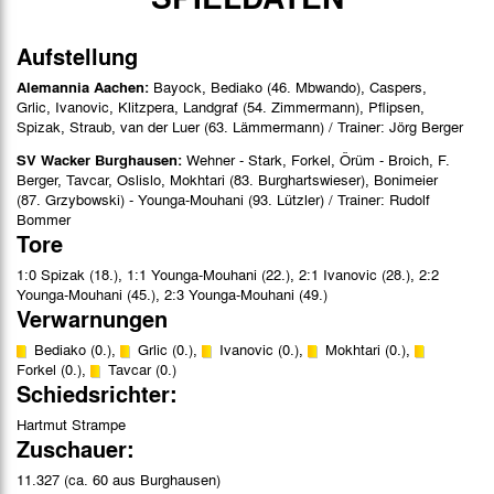
Aufstellung
Alemannia Aachen:
Bayock, Bediako (46. Mbwando), Caspers,
Grlic, Ivanovic, Klitzpera, Landgraf (54. Zimmermann), Pflipsen,
Spizak, Straub, van der Luer (63. Lämmermann) / Trainer: Jörg Berger
SV Wacker Burghausen:
Wehner - Stark, Forkel, Örüm - Broich, F.
Berger, Tavcar, Oslislo, Mokhtari (83. Burghartswieser), Bonimeier
(87. Grzybowski) - Younga-Mouhani (93. Lützler) / Trainer: Rudolf
Bommer
Tore
1:0 Spizak (18.), 1:1 Younga-Mouhani (22.), 2:1 Ivanovic (28.), 2:2
Younga-Mouhani (45.), 2:3 Younga-Mouhani (49.)
Verwarnungen
Bediako (0.),
Grlic (0.),
Ivanovic (0.),
Mokhtari (0.),
Forkel (0.),
Tavcar (0.)
Schiedsrichter:
Hartmut Strampe
Zuschauer:
11.327 (ca. 60 aus Burghausen)