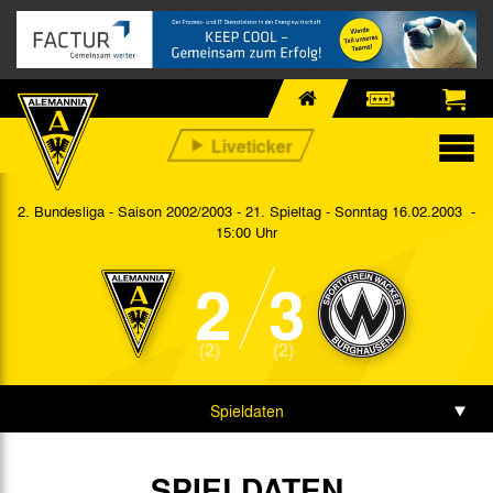
2. Bundesliga - Saison 2002/2003 - 21. Spieltag
- Sonntag 16.02.2003 -
15:00 Uhr
2
3
(2)
(2)
Spieldaten
SPIELDATEN