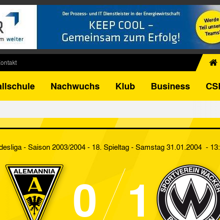
ontakt
chiv
llschule
Nachwuchs
Klub
Business
CS
egner
FB-Pokal
istorie
torie
desliga - Saison 2003/2004 - 18. Spieltag
- Samstag 31.01.2004 - 13
el
0
1