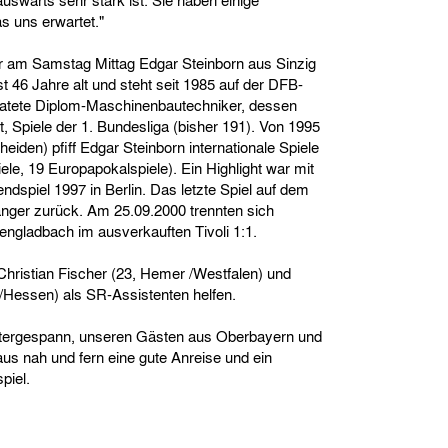
wärts sehr stark ist. Sie haben einige
s uns erwartet."
r am Samstag Mittag Edgar Steinborn aus Sinzig
t 46 Jahre alt und steht seit 1985 auf der DFB-
heiratete Diplom-Maschinenbautechniker, dessen
 Spiele der 1. Bundesliga (bisher 191). Von 1995
eiden) pfiff Edgar Steinborn internationale Spiele
le, 19 Europapokalspiele). Ein Highlight war mit
dspiel 1997 in Berlin. Das letzte Spiel auf dem
 länger zurück. Am 25.09.2000 trennten sich
ngladbach im ausverkauften Tivoli 1:1.
Christian Fischer (23, Hemer /Westfalen) und
/Hessen) als SR-Assistenten helfen.
tergespann, unseren Gästen aus Oberbayern und
us nah und fern eine gute Anreise und ein
piel.