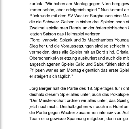
zurück: "Wir haben am Montag gegen Nürn-berg gew
immer schön, aber erfolgreich agiert." Nun kommt am
Rückrunde mit dem SV Wacker Burghausen eine Man
die die Schwarz-Gelben in bisher drei Spielen noch n
Zweimal spielte man Remis an der österreichischen G
letzten Saison das Heimspiel verloren
(Tore: Ivanovic, Spizak und 3x Macchambes Younga M
Sieg her und die Voraussetzungen sind so schlecht n
vermelden, dass alle Spieler mit an Bord sind. Cristia
Oberschenkel-verletzung auskuriert und auch die mit 
angeschlagenen Spieler Grlic und Salou fühlen sich tä
Pflipsen war es am Montag eigentlich das erste Spiel
er steigert sich täglich."
Jörg Berger hält die Partie des 18. Spieltages für ri
deshalb diesem Spiel alles unter, auch das Pokalsp
"Der Meister-schaft ordnen wir alles unter, das Spie
jetzt noch nicht. Deshalb gehen wir auch ins Hotel am
die Partie gegen Wacker zusammen intensiv vor. Au
Team eine gewisse Spannung mitgeben, denn einige 