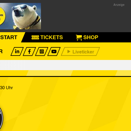
START
TICKETS
SHOP
R
:30 Uhr