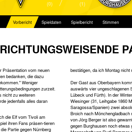
(0)
(1)
Vorbericht
Spieldaten
Spielbericht
Stimmen
 RICHTUNGSWEISENDE P
er Präsentation vom neuen
bestätigen, da ich Montag nicht 
len bedanken, die dazu
 bekommen." Weniger
Der Gast aus Oberbayern kommt
tterungsbedingungen zurzeit.
auswärts vier ungeschlagenen S
s nicht zu weiteren
Lübeck und Fürth). In der Wint
de jedenfalls alles daran
Wiesinger (31, Leihgabe 1860 
Saragossa/Spanien) zwei absol
Broich nach Mönchengladbach m
ch die Elf vom Tivoli am
von Jörg Berger ist also gewarn
iel ihren Fans präsen-tieren
gegen Burghausen noch etwas g
f die Partie gegen Nürnberg