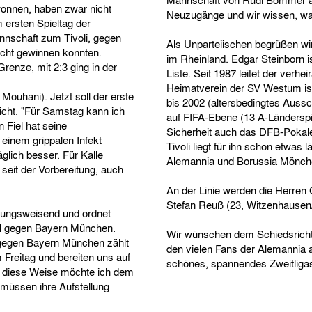
Mannschaft von Rudi Bommer aus
onnen, haben zwar nicht
Neuzugänge und wir wissen, wa
 ersten Spieltag der
nschaft zum Tivoli, gegen
Als Unparteiischen begrüßen wi
icht gewinnen konnten.
im Rheinland. Edgar Steinborn is
renze, mit 2:3 ging in der
Liste. Seit 1987 leitet der ver
Heimatverein der SV Westum ist,
ouhani). Jetzt soll der erste
bis 2002 (altersbedingtes Aussch
icht. "Für Samstag kann ich
auf FIFA-Ebene (13 A-Länderspie
n Fiel hat seine
Sicherheit auch das DFB-Pokalen
einem grippalen Infekt
Tivoli liegt für ihn schon etwas
glich besser. Für Kalle
Alemannia und Borussia Mönche
 seit der Vorbereitung, auch
An der Linie werden die Herren 
Stefan Reuß (23, Witzenhausen
chtungsweisend und ordnet
iel gegen Bayern München.
Wir wünschen dem Schiedsrich
l gegen Bayern München zählt
den vielen Fans der Alemannia a
 Freitag und bereiten uns auf
schönes, spannendes Zweitligas
f diese Weise möchte ich dem
müssen ihre Aufstellung