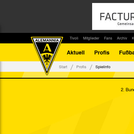
Tivoli
Mitglieder
Fans
Archiv
K
Stadion
Mitglied werden
Fan-Infos
Saisonar
Aktuell
Profis
Fußba
Stadiontouren
Downloads
Fanbeauftragte
Bilanz G
Stadionsprecher
Kontakt
Fanbeirat
Bilanz D
Start
Profis
Spielinfo
Anreise
Fan-Klubs
Vereins-H
Tickets
Fanprojekt
Tivoli-His
2. Bun
Veranstaltungen
Ahnentaf
Team Tivoli
Akkreditierungen
Stadionordnung
Stadiongaststätte Klömpchensklub