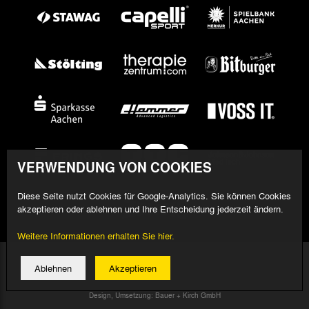
VERWENDUNG VON COOKIES
Diese Seite nutzt Cookies für Google-Analytics. Sie können Cookies
akzeptieren oder ablehnen und Ihre Entscheidung jederzeit ändern.
Weitere Informationen erhalten Sie hier.
© 2026 Alemannia Aachen - Alle Rechte vorbehalten
Ablehnen
Akzeptieren
Impressum/Datenschutz
Design, Umsetzung: Bauer + Kirch GmbH