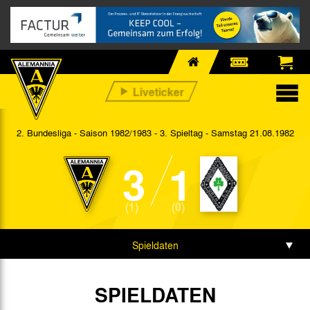
2. Bundesliga - Saison 1982/1983 - 3. Spieltag
- Samstag 21.08.1982
3
1
(1)
(0)
Spieldaten
SPIELDATEN