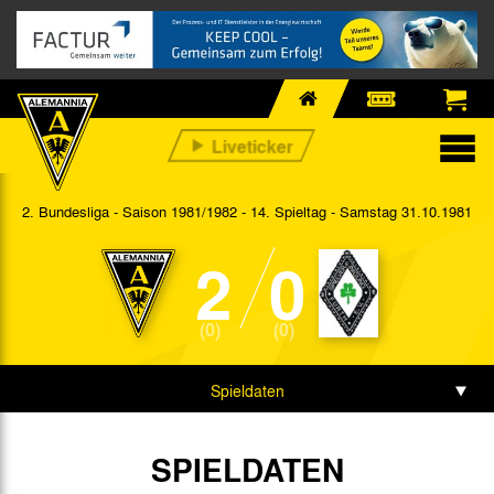
2. Bundesliga - Saison 1981/1982 - 14. Spieltag
- Samstag 31.10.1981
2
0
(0)
(0)
Spieldaten
SPIELDATEN