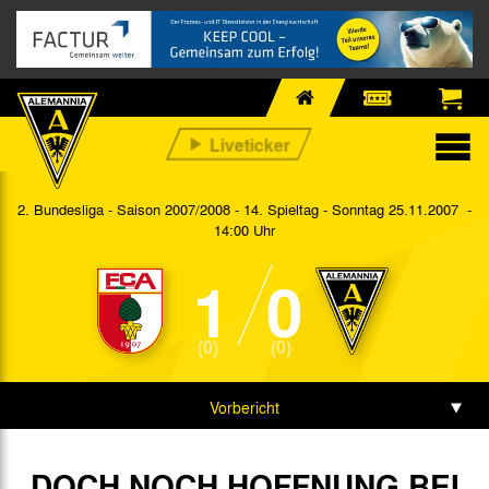
2. Bundesliga - Saison 2007/2008 - 14. Spieltag
- Sonntag 25.11.2007 -
14:00 Uhr
1
0
(0)
(0)
Vorbericht
Spieldaten
DOCH NOCH HOFFNUNG BEI