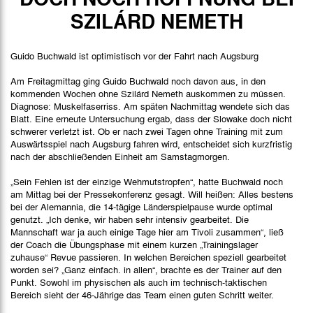
Spielbericht
SZILÁRD NEMETH
Bilder
Guido Buchwald ist optimistisch vor der Fahrt nach Augsburg
Am Freitagmittag ging Guido Buchwald noch davon aus, in den
kommenden Wochen ohne Szilárd Nemeth auskommen zu müssen.
Diagnose: Muskelfaserriss. Am späten Nachmittag wendete sich das
Blatt. Eine erneute Untersuchung ergab, dass der Slowake doch nicht
schwerer verletzt ist. Ob er nach zwei Tagen ohne Training mit zum
Auswärtsspiel nach Augsburg fahren wird, entscheidet sich kurzfristig
nach der abschließenden Einheit am Samstagmorgen.
„Sein Fehlen ist der einzige Wehmutstropfen“, hatte Buchwald noch
am Mittag bei der Pressekonferenz gesagt. Will heißen: Alles bestens
bei der Alemannia, die 14-tägige Länderspielpause wurde optimal
genutzt. „Ich denke, wir haben sehr intensiv gearbeitet. Die
Mannschaft war ja auch einige Tage hier am Tivoli zusammen“, ließ
der Coach die Übungsphase mit einem kurzen „Trainingslager
zuhause“ Revue passieren. In welchen Bereichen speziell gearbeitet
worden sei? „Ganz einfach. in allen“, brachte es der Trainer auf den
Punkt. Sowohl im physischen als auch im technisch-taktischen
Bereich sieht der 46-Jährige das Team einen guten Schritt weiter.