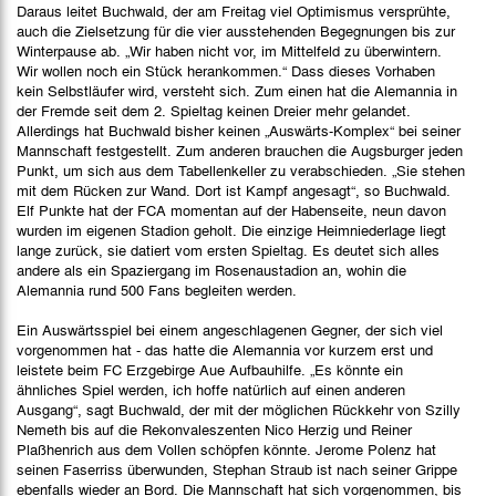
Daraus leitet Buchwald, der am Freitag viel Optimismus versprühte,
auch die Zielsetzung für die vier ausstehenden Begegnungen bis zur
Winterpause ab. „Wir haben nicht vor, im Mittelfeld zu überwintern.
Wir wollen noch ein Stück herankommen.“ Dass dieses Vorhaben
kein Selbstläufer wird, versteht sich. Zum einen hat die Alemannia in
der Fremde seit dem 2. Spieltag keinen Dreier mehr gelandet.
Allerdings hat Buchwald bisher keinen „Auswärts-Komplex“ bei seiner
Mannschaft festgestellt. Zum anderen brauchen die Augsburger jeden
Punkt, um sich aus dem Tabellenkeller zu verabschieden. „Sie stehen
mit dem Rücken zur Wand. Dort ist Kampf angesagt“, so Buchwald.
Elf Punkte hat der FCA momentan auf der Habenseite, neun davon
wurden im eigenen Stadion geholt. Die einzige Heimniederlage liegt
lange zurück, sie datiert vom ersten Spieltag. Es deutet sich alles
andere als ein Spaziergang im Rosenaustadion an, wohin die
Alemannia rund 500 Fans begleiten werden.
Ein Auswärtsspiel bei einem angeschlagenen Gegner, der sich viel
vorgenommen hat - das hatte die Alemannia vor kurzem erst und
leistete beim FC Erzgebirge Aue Aufbauhilfe. „Es könnte ein
ähnliches Spiel werden, ich hoffe natürlich auf einen anderen
Ausgang“, sagt Buchwald, der mit der möglichen Rückkehr von Szilly
Nemeth bis auf die Rekonvaleszenten Nico Herzig und Reiner
Plaßhenrich aus dem Vollen schöpfen könnte. Jerome Polenz hat
seinen Faserriss überwunden, Stephan Straub ist nach seiner Grippe
ebenfalls wieder an Bord. Die Mannschaft hat sich vorgenommen, bis