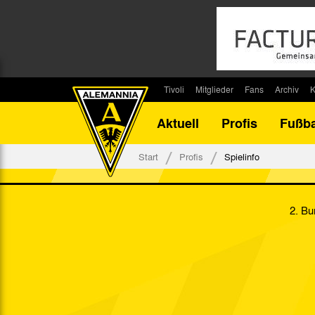
Tivoli
Mitglieder
Fans
Archiv
K
Stadion
Mitglied werden
Fan-Infos
Saisonar
Aktuell
Profis
Fußba
Stadiontouren
Downloads
Fanbeauftragte
Bilanz G
Stadionsprecher
Kontakt
Fanbeirat
Bilanz D
Start
Profis
Spielinfo
Anreise
Fan-Klubs
Vereins-H
Tickets
Fanprojekt
Tivoli-His
2. Bu
Veranstaltungen
Ahnentaf
Team Tivoli
Akkreditierungen
Stadionordnung
Stadiongaststätte Klömpchensklub