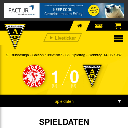
2. Bundesliga - Saison 1986/1987 - 38. Spieltag
- Sonntag 14.06.1987
1
0
(0)
(0)
Spieldaten
SPIELDATEN