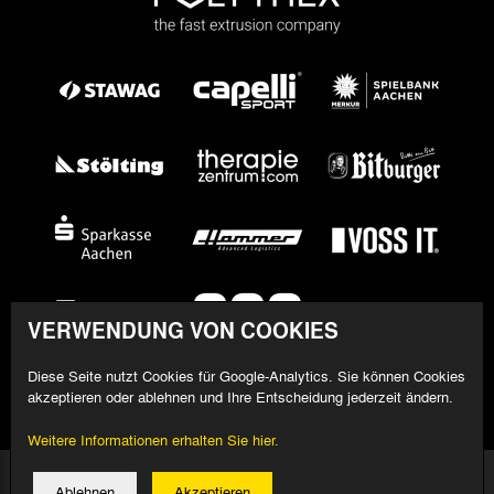
VERWENDUNG VON COOKIES
Diese Seite nutzt Cookies für Google-Analytics. Sie können Cookies
akzeptieren oder ablehnen und Ihre Entscheidung jederzeit ändern.
Weitere Informationen erhalten Sie hier.
© 2026 Alemannia Aachen - Alle Rechte vorbehalten
Ablehnen
Akzeptieren