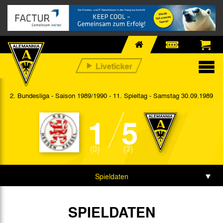
2. Bundesliga - Saison 1989/1990 - 11. Spieltag
- Samstag 30.09.1989
1
5
(0)
(3)
Spieldaten
SPIELDATEN