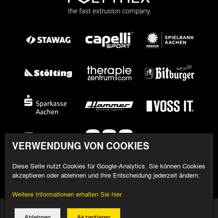
VERWENDUNG VON COOKIES
Diese Seite nutzt Cookies für Google-Analytics. Sie können Cookies
akzeptieren oder ablehnen und Ihre Entscheidung jederzeit ändern.
Weitere Informationen erhalten Sie hier.
© 2026 Alemannia Aachen - Alle Rechte vorbehalten
Ablehnen
Akzeptieren