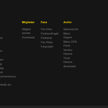
Mitglieder
Fans
Archiv
Mitglied
Fan-Infos
Saisonarchiv
werden
Fanbeauftragte
Bilanz
Downloads
Gegner
her
Fanbeirat
Bilanz DFB-
Fan-Klubs
Pokal
Fanprojekt
Vereins-
en
Historie
Tivoli-
gen
Historie
ng
Ahnentafel
ätte
lub
sextremismus
mbolik am