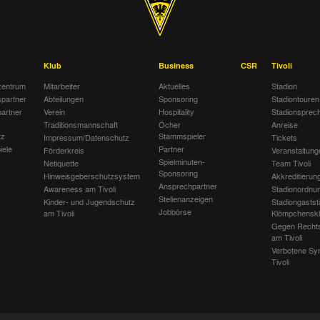
Klub
Business
CSR
Tivoli
entrum
Mitarbeiter
Aktuelles
Stadion
spartner
Abteilungen
Sponsoring
Stadiontouren
artner
Verein
Hospitality
Stadionsprec
Traditionsmannschaft
Öcher
Anreise
tz
Stammspieler
Impressum/Datenschutz
Tickets
iele
Partner
Förderkreis
Veranstaltung
Spielminuten-
Netiquette
Team Tivoli
Sponsoring
Hinweisgeberschutzsystem
Akkreditierun
Ansprechpartner
Awareness am Tivoli
Stadionordnu
Stellenanzeigen
Kinder- und Jugendschutz
Stadiongastst
Jobbörse
am Tivoli
Klömpchensk
Gegen Recht
am Tivoli
Verbotene Sy
Tivoli