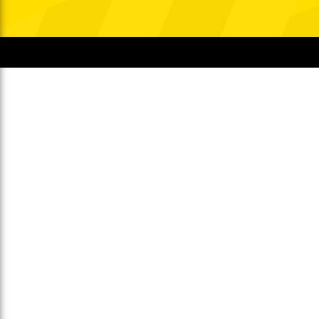
Gegen Rechtsextremismus am Tivoli
Verbotene Symbolik am Tivoli