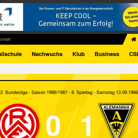
ontakt
chiv
llschule
Nachwuchs
Klub
Business
CS
egner
FB-Pokal
istorie
torie
2. Bundesliga - Saison 1986/1987 - 8. Spieltag
- Samstag 13.09.1986
el
0
1