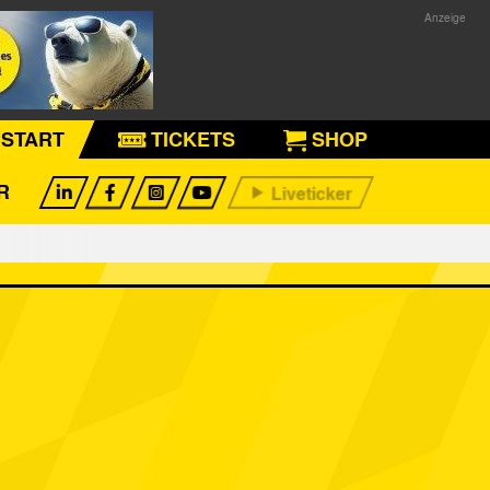
START
TICKETS
SHOP
R