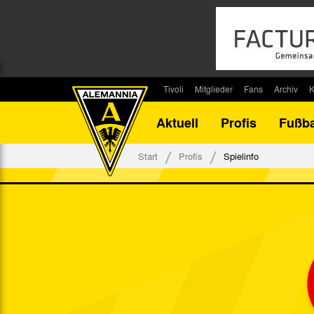
Tivoli
Mitglieder
Fans
Archiv
K
Stadion
Mitglied werden
Fan-Infos
Saisonar
Aktuell
Profis
Fußba
Stadiontouren
Downloads
Fanbeauftragte
Bilanz G
Stadionsprecher
Kontakt
Fanbeirat
Bilanz D
Start
Profis
Spielinfo
Anreise
Fan-Klubs
Vereins-H
Tickets
Fanprojekt
Tivoli-His
Veranstaltungen
Ahnentaf
Team Tivoli
Akkreditierungen
Stadionordnung
Stadiongaststätte Klömpchensklub