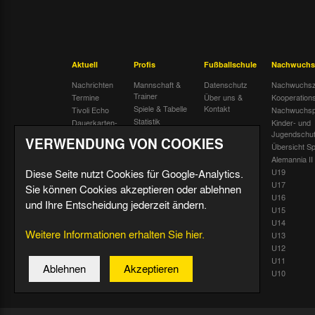
Aktuell
Profis
Fußballschule
Nachwuchs
Nachrichten
Mannschaft &
Datenschutz
Nachwuchsz
Trainer
Termine
Über uns &
Kooperation
Spiele & Tabelle
Kontakt
Tivoli Echo
Nachwuchsp
Statistik
Dauerkarten-
Kinder- und
Deal
Trainingsplan
Jugendschu
VERWENDUNG VON COOKIES
Radiostream
Geburtstage
Übersicht Sp
Alemannia II
Diese Seite nutzt Cookies für Google-Analytics.
U19
U17
Sie können Cookies akzeptieren oder ablehnen
U16
und Ihre Entscheidung jederzeit ändern.
U15
U14
Weitere Informationen erhalten Sie hier.
U13
U12
U11
Ablehnen
Akzeptieren
U10