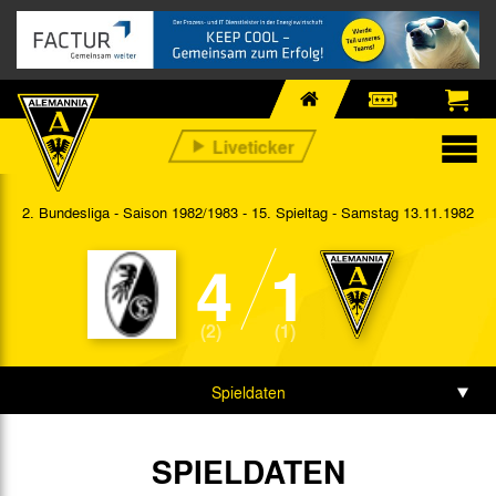
2. Bundesliga - Saison 1982/1983 - 15. Spieltag
- Samstag 13.11.1982
4
1
(2)
(1)
Spieldaten
SPIELDATEN