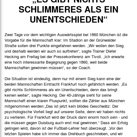
Spielbericht
SCHLIMMERES ALS EIN
UNENTSCHIEDEN“
Zwei Tage vor dem wichtigen Auswärtsspiel bei 1860 München ist die
Vorgabe für die Mannschaft klar: Im Stadion an der Grünwalder
Straße sollen drei Punkte eingefahren werden. „Wir wollen den Sieg
und deshalb werden wir auch so auftreten“, sagte Trainer Dieter
Hecking am Freitag bei der Pressekonferenz am Tivoli. „Ich erwarte
eine hoch interessante Begegnung gegen 1860, weil beide
Mannschaften gewinnen müssen“, so der Coach.
Die Situation ist eindeutig, denn nur mit einem Sieg kann eine der
beiden Mannschaften Eintracht Frankfurt noch gefährlich werden. „Es
gibt nichts Schlimmeres als ein Unentschieden, denn das bringt
keinen weiter“, sagte Hecking. Der 40-Jährige sieht für seine
Mannschaft einen klaren Pluspunkt, sollten die Zähler aus München
mitgenommen werden:„Das ist jetzt kein blödes Geschwätz: Der
psychologische Vorteil liegt auf unserer Seite, denn wir haben nichts
zu verlieren. Für Frankfurt wird der Druck dann enorm hoch sein - und
die müssen gegen Duisburg auch erst mal gewinnen.“ Dass ein Erfolg
gelingen wird, davon ist der Fußball-Lehrer fest überzeugt. „Vor den
letzten Spielen habe ich immer das Drehbuch geschrieben, und wir