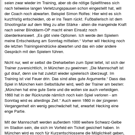
seien zwar wieder im Training, aber ob die nötige Spielfitness sich
nach teilweise langen Verletzungspausen schon eingestellt hat, will
der Coach noch abwarten. Beispiel Simon Rolfes: Hier wird es sich
kurzfristig entscheiden, ob er ins Team rückt. Fußballerisch ist dem
Shootingstar auf dem Weg zu alter Stärke - allein die mangelnde Kraft
nach seiner Blinddarm-OP macht einen Einsatz noch
überdenkenswert. „Es gibt viele Optionen. Ich werde den Spielern
meine Entscheidung am Sonntag mitteilen.“ Vorher will Hecking noch
die letzten Trainingseindrücke abwarten und das ein oder andere
Gespräch mit den Spielern führen.
Nicht nur, weil er selbst die Dreharbeiten zum Spiel leitet, ist sich der
Trainer zuversichtlich, in München zu gewinnen: „Die Mannschaft ist
gut drauf, denn sie hat zuletzt wieder spielerisch überzeugt. Im
Training ist viel Feuer drin. Das sind alles gute Argumente.“ Dass das
Spiel in München kein Selbstläufer wird, weiß der Trainer am besten:
„München hat eine gute Serie und die wollen sie auch verteidigen.
1860 hat in der Rückrunde nämlich noch kein Spiel verloren - am
Sonntag wird es allerdings Zeit.“ Auch wenn 1860 in der jüngeren
Vergangenheit ein wenig geschwächelt hat, erwartet Hecking eine
enge Partie.
Mit der Mannschaft werden außerdem 1000 weitere Schwarz-Gelbe
im Stadion sein, die sich im Vorfeld ein Ticket gesichert haben. In
München wird es noch für Kurzentschlossene die Möglichkeit geben,