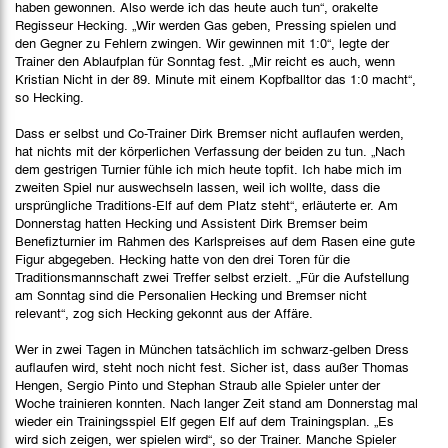
haben gewonnen. Also werde ich das heute auch tun“, orakelte
Regisseur Hecking. „Wir werden Gas geben, Pressing spielen und
den Gegner zu Fehlern zwingen. Wir gewinnen mit 1:0“, legte der
Trainer den Ablaufplan für Sonntag fest. „Mir reicht es auch, wenn
Kristian Nicht in der 89. Minute mit einem Kopfballtor das 1:0 macht“,
so Hecking.
Dass er selbst und Co-Trainer Dirk Bremser nicht auflaufen werden,
hat nichts mit der körperlichen Verfassung der beiden zu tun. „Nach
dem gestrigen Turnier fühle ich mich heute topfit. Ich habe mich im
zweiten Spiel nur auswechseln lassen, weil ich wollte, dass die
ursprüngliche Traditions-Elf auf dem Platz steht“, erläuterte er. Am
Donnerstag hatten Hecking und Assistent Dirk Bremser beim
Benefizturnier im Rahmen des Karlspreises auf dem Rasen eine gute
Figur abgegeben. Hecking hatte von den drei Toren für die
Traditionsmannschaft zwei Treffer selbst erzielt. „Für die Aufstellung
am Sonntag sind die Personalien Hecking und Bremser nicht
relevant“, zog sich Hecking gekonnt aus der Affäre.
Wer in zwei Tagen in München tatsächlich im schwarz-gelben Dress
auflaufen wird, steht noch nicht fest. Sicher ist, dass außer Thomas
Hengen, Sergio Pinto und Stephan Straub alle Spieler unter der
Woche trainieren konnten. Nach langer Zeit stand am Donnerstag mal
wieder ein Trainingsspiel Elf gegen Elf auf dem Trainingsplan. „Es
wird sich zeigen, wer spielen wird“, so der Trainer. Manche Spieler