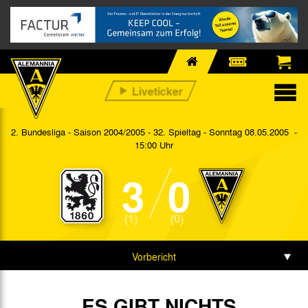
2. Bundesliga - Saison 2004/2005 - 32. Spieltag
- Sonntag 08.05.2005 -
15:00 Uhr
3
0
(1)
(0)
Vorbericht
Spieldaten
„ES GIBT NICHTS