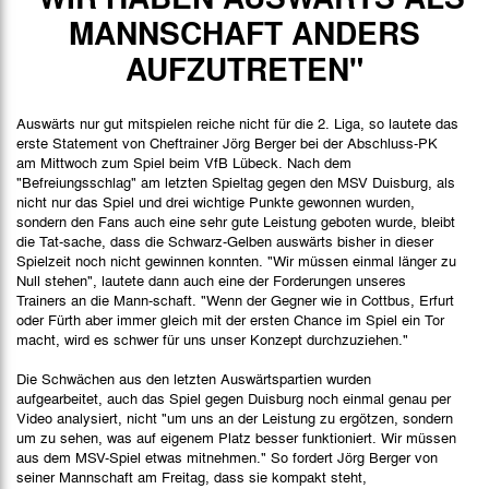
Spielbericht
MANNSCHAFT ANDERS
AUFZUTRETEN"
Auswärts nur gut mitspielen reiche nicht für die 2. Liga, so lautete das
erste Statement von Cheftrainer Jörg Berger bei der Abschluss-PK
am Mittwoch zum Spiel beim VfB Lübeck. Nach dem
"Befreiungsschlag" am letzten Spieltag gegen den MSV Duisburg, als
nicht nur das Spiel und drei wichtige Punkte gewonnen wurden,
sondern den Fans auch eine sehr gute Leistung geboten wurde, bleibt
die Tat-sache, dass die Schwarz-Gelben auswärts bisher in dieser
Spielzeit noch nicht gewinnen konnten. "Wir müssen einmal länger zu
Null stehen", lautete dann auch eine der Forderungen unseres
Trainers an die Mann-schaft. "Wenn der Gegner wie in Cottbus, Erfurt
oder Fürth aber immer gleich mit der ersten Chance im Spiel ein Tor
macht, wird es schwer für uns unser Konzept durchzuziehen."
Die Schwächen aus den letzten Auswärtspartien wurden
aufgearbeitet, auch das Spiel gegen Duisburg noch einmal genau per
Video analysiert, nicht "um uns an der Leistung zu ergötzen, sondern
um zu sehen, was auf eigenem Platz besser funktioniert. Wir müssen
aus dem MSV-Spiel etwas mitnehmen." So fordert Jörg Berger von
seiner Mannschaft am Freitag, dass sie kompakt steht,