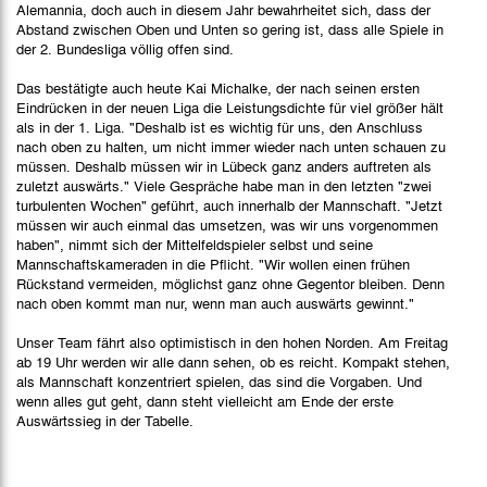
Alemannia, doch auch in diesem Jahr bewahrheitet sich, dass der
Abstand zwischen Oben und Unten so gering ist, dass alle Spiele in
der 2. Bundesliga völlig offen sind.
Das bestätigte auch heute Kai Michalke, der nach seinen ersten
Eindrücken in der neuen Liga die Leistungsdichte für viel größer hält
als in der 1. Liga. "Deshalb ist es wichtig für uns, den Anschluss
nach oben zu halten, um nicht immer wieder nach unten schauen zu
müssen. Deshalb müssen wir in Lübeck ganz anders auftreten als
zuletzt auswärts." Viele Gespräche habe man in den letzten "zwei
turbulenten Wochen" geführt, auch innerhalb der Mannschaft. "Jetzt
müssen wir auch einmal das umsetzen, was wir uns vorgenommen
haben", nimmt sich der Mittelfeldspieler selbst und seine
Mannschaftskameraden in die Pflicht. "Wir wollen einen frühen
Rückstand vermeiden, möglichst ganz ohne Gegentor bleiben. Denn
nach oben kommt man nur, wenn man auch auswärts gewinnt."
Unser Team fährt also optimistisch in den hohen Norden. Am Freitag
ab 19 Uhr werden wir alle dann sehen, ob es reicht. Kompakt stehen,
als Mannschaft konzentriert spielen, das sind die Vorgaben. Und
wenn alles gut geht, dann steht vielleicht am Ende der erste
Auswärtssieg in der Tabelle.