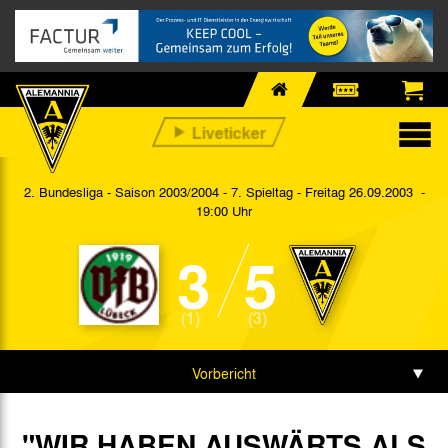
2. Bundesliga - Saison 2003/2004 - 7. Spieltag
- Freitag 26.09.2003 -
19:00 Uhr
3
5
(1)
(3)
Vorbericht
Spieldaten
"WIR HABEN AUSWÄRTS ALS