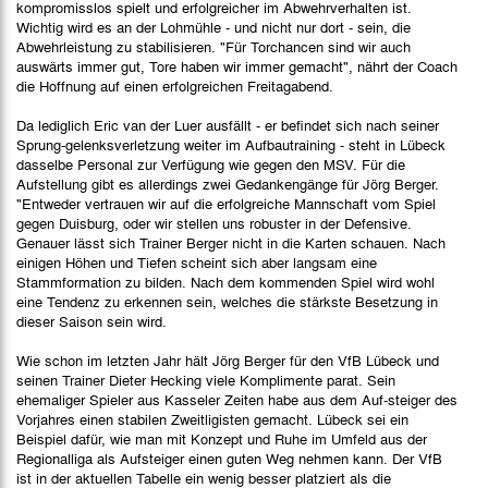
kompromisslos spielt und erfolgreicher im Abwehrverhalten ist.
Wichtig wird es an der Lohmühle - und nicht nur dort - sein, die
Abwehrleistung zu stabilisieren. "Für Torchancen sind wir auch
auswärts immer gut, Tore haben wir immer gemacht", nährt der Coach
die Hoffnung auf einen erfolgreichen Freitagabend.
Da lediglich Eric van der Luer ausfällt - er befindet sich nach seiner
Sprung-gelenksverletzung weiter im Aufbautraining - steht in Lübeck
dasselbe Personal zur Verfügung wie gegen den MSV. Für die
Aufstellung gibt es allerdings zwei Gedankengänge für Jörg Berger.
"Entweder vertrauen wir auf die erfolgreiche Mannschaft vom Spiel
gegen Duisburg, oder wir stellen uns robuster in der Defensive.
Genauer lässt sich Trainer Berger nicht in die Karten schauen. Nach
einigen Höhen und Tiefen scheint sich aber langsam eine
Stammformation zu bilden. Nach dem kommenden Spiel wird wohl
eine Tendenz zu erkennen sein, welches die stärkste Besetzung in
dieser Saison sein wird.
Wie schon im letzten Jahr hält Jörg Berger für den VfB Lübeck und
seinen Trainer Dieter Hecking viele Komplimente parat. Sein
ehemaliger Spieler aus Kasseler Zeiten habe aus dem Auf-steiger des
Vorjahres einen stabilen Zweitligisten gemacht. Lübeck sei ein
Beispiel dafür, wie man mit Konzept und Ruhe im Umfeld aus der
Regionalliga als Aufsteiger einen guten Weg nehmen kann. Der VfB
ist in der aktuellen Tabelle ein wenig besser platziert als die