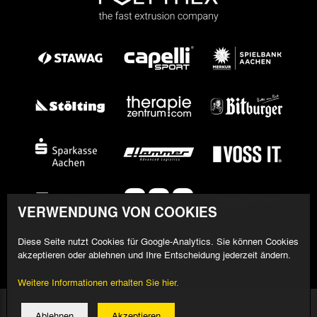
VERWENDUNG VON COOKIES
Diese Seite nutzt Cookies für Google-Analytics. Sie können Cookies
akzeptieren oder ablehnen und Ihre Entscheidung jederzeit ändern.
Weitere Informationen erhalten Sie hier.
© 2026 Alemannia Aachen - Alle Rechte vorbehalten
Ablehnen
Akzeptieren