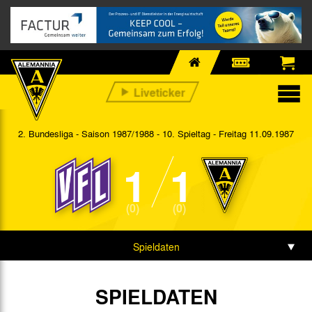
2. Bundesliga - Saison 1987/1988 - 10. Spieltag
- Freitag 11.09.1987
1
1
(0)
(0)
Spieldaten
SPIELDATEN