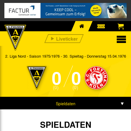
2. Liga Nord - Saison 1975/1976 - 30. Spieltag
- Donnerstag 15.04.1976
0
0
(0)
(0)
Spieldaten
SPIELDATEN