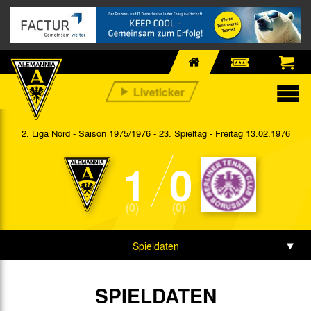
2. Liga Nord - Saison 1975/1976 - 23. Spieltag
- Freitag 13.02.1976
1
0
(0)
(0)
Spieldaten
SPIELDATEN