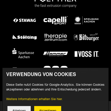
VERWENDUNG VON COOKIES
Diese Seite nutzt Cookies für Google-Analytics. Sie können Cookies
akzeptieren oder ablehnen und Ihre Entscheidung jederzeit ändern.
Weitere Informationen erhalten Sie hier.
© 2026 Alemannia Aachen - Alle Rechte vorbehalten
Ablehnen
Akzeptieren