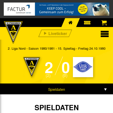
2. Liga Nord - Saison 1980/1981 - 15. Spieltag
- Freitag 24.10.1980
2
0
(2)
(0)
Spieldaten
SPIELDATEN