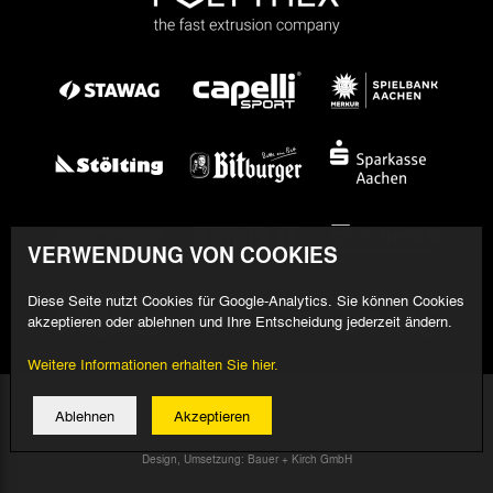
VERWENDUNG VON COOKIES
Diese Seite nutzt Cookies für Google-Analytics. Sie können Cookies
akzeptieren oder ablehnen und Ihre Entscheidung jederzeit ändern.
Weitere Informationen erhalten Sie hier.
© 2026 Alemannia Aachen - Alle Rechte vorbehalten
Ablehnen
Akzeptieren
Impressum/Datenschutz
Design, Umsetzung: Bauer + Kirch GmbH