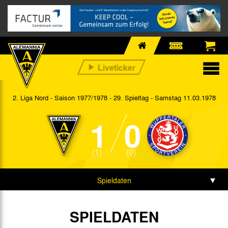
2. Liga Nord - Saison 1977/1978 - 29. Spieltag
- Samstag 11.03.1978
1
0
(1)
(0)
Spieldaten
SPIELDATEN