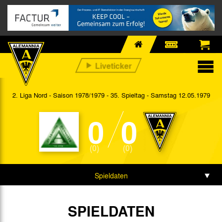
2. Liga Nord - Saison 1978/1979 - 35. Spieltag
- Samstag 12.05.1979
0
0
(0)
(0)
Spieldaten
SPIELDATEN