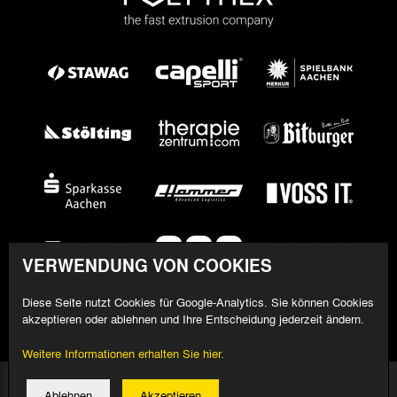
VERWENDUNG VON COOKIES
Diese Seite nutzt Cookies für Google-Analytics. Sie können Cookies
akzeptieren oder ablehnen und Ihre Entscheidung jederzeit ändern.
Weitere Informationen erhalten Sie hier.
© 2026 Alemannia Aachen - Alle Rechte vorbehalten
Ablehnen
Akzeptieren