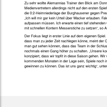
Zu sehr wollte Alemannias Trainer den Blick am Don
Medienvertretern allerdings nicht auf den ersten Spie
die 0:2-Heimniederlage der Burghausener gegen Pre
„Ich will mir gar kein Urteil über Wacker erlauben. Fakt
aufpassen müssen. Ich erwarte einen tief stehenden 
mit schnellen Kontern Messerstiche zu setzen“, so 
Der Fokus liegt in erster Linie auf dem eigenen Spiel
dass man zu jeder Zeit nachlegen könne, meint der Ch
man gut sehen können, dass das Team in der Schlus
nochmals einen Gang höher zu schalten. „Unsere ko
konzipiert, dass wir topfit in diese Saison gehen. Wi
kommenden Monaten in der Lage sein, Spiele noch i
gewinnen zu können. Das ist uns ganz wichtig“, unte