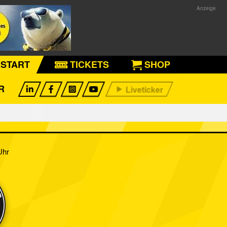
START
TICKETS
SHOP
R
Uhr