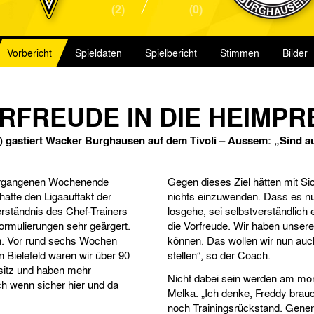
(2)
(0)
Vorbericht
Spieldaten
Spielbericht
Stimmen
Bilder
ORFREUDE IN DIE HEIMPR
 gastiert Wacker Burghausen auf dem Tivoli – Aussem: „Sind 
 vergangenen Wochenende
Gegen dieses Ziel hätten mit S
hatte den Ligaauftakt der
nichts einzuwenden. Dass es n
erständnis des Chef-Trainers
losgehe, sei selbstverständlich
ormulierungen sehr geärgert.
die Vorfreude. Wir haben unsere
sen. Vor rund sechs Wochen
können. Das wollen wir nun auch
In Bielefeld waren wir über 90
stellen“, so der Coach.
sitz und haben mehr
Nicht dabei sein werden am mo
uch wenn sicher hier und da
Melka. „Ich denke, Freddy brau
noch Trainingsrückstand. Genere