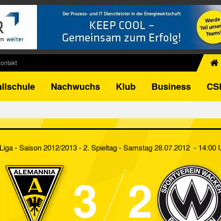
ontakt
chiv
llschule
Nachwuchs
Klub
Business
CS
egner
FB-Pokal
istorie
torie
 Liga - Saison 2012/2013 - 2. Spieltag
- Samstag 28.07.2012 - 14:00 
el
3
2