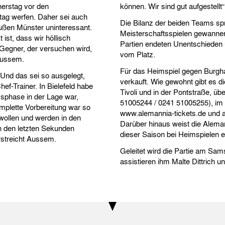
nerstag vor den
können. Wir sind gut aufgestell
ltag werfen. Daher sei auch
Die Bilanz der beiden Teams spr
ußen Münster uninteressant.
Meisterschaftsspielen gewanne
 ist, dass wir höllisch
Partien endeten Unentschieden
Gegner, der versuchen wird,
vom Platz.
Aussem.
Für das Heimspiel gegen Burgh
. Und das sei so ausgelegt,
verkauft. Wie gewohnt gibt es d
ef-Trainer. In Bielefeld habe
Tivoli und in der Pontstraße, ü
sphase in der Lage war,
51005244 / 0241 51005255), im I
mplette Vorbereitung war so
www.alemannia-tickets.de und a
r wollen und werden in den
Darüber hinaus weist die Aleman
n den letzten Sekunden
dieser Saison bei Heimspielen er
rstreicht Aussem.
Geleitet wird die Partie am Sam
assistieren ihm Malte Dittrich un