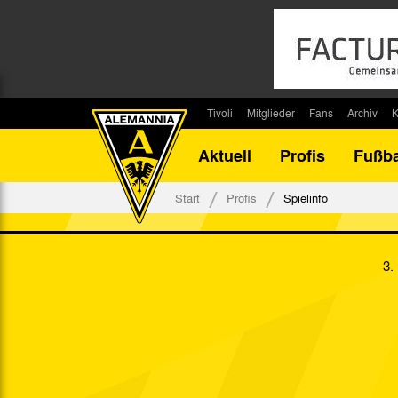
Tivoli
Mitglieder
Fans
Archiv
K
Stadion
Mitglied werden
Fan-Infos
Saisonar
Aktuell
Profis
Fußba
Stadiontouren
Downloads
Fanbeauftragte
Bilanz G
Stadionsprecher
Kontakt
Fanbeirat
Bilanz D
Start
Profis
Spielinfo
Anreise
Fan-Klubs
Vereins-H
Tickets
Fanprojekt
Tivoli-His
3.
Veranstaltungen
Ahnentaf
Team Tivoli
Akkreditierungen
Stadionordnung
Stadiongaststätte Klömpchensklub