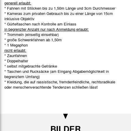
generell erlaubt:
* Fahnen mit Stöcken bis zu 1,50m Länge und 3cm Durchmesser
* Kameras zum privaten Gebrauch bis zu einer Länge von 15cm
inklusive Objektiv
* Gürteltaschen nach Kontrolle am Einlass
in begrenzter Anzahl nur nach Anmeldung erlaubt:
* Trommeln (einseitig einsehbar)
* große Schwenkfahnen ab 1,50m
* 1 Megaphon
nicht erlaubt:
* Zaunfahnen
* Doppelhalter
* selbst mitgebrachte Getränke
* Taschen und Rucksäcke (am Eingang Abgabemöglichkeit in
begrenztem Umfang)
* Kleidung, die auf rassistische, fremdenfeindliche, rechtsradikale
oder menschenverachtende Tendenzen schließen lässt
BILDER