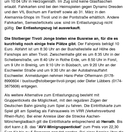
um 10:04 Uhr in Herzogenrath. Im Zug sind keine Glasflaschen
erlaubt. Fahrkarten sind bei den Heimspielen gegen Dynamo Dresden
und den VfL Bochum am Fantreff sowie ab 31. März in den
Alemannia-Shops im Tivoli und in der Pontstraße erhältlich. Andere
Fahrkarten, Semestertickets usw. sind im Entlastungszug nicht
gültig.
Der Entlastungszug ist ausverkauft.
Die Stolberger Tivoli Jonge bieten eine Busreise an, für die es
kurzfristig noch einige freie Plätze gibt.
Der Fahrpreis beträgt 10
Euro. Abfahrt ist um 8:30 Uhr an der Bushaltestelle auf Höhe des
Fanshops am alten Tivoli. Zwischenhalte gibt es um 8:35 Uhr in der
Scheibenstraße, um 8:40 Uhr in Rothe Erde, um 8:50 Uhr in Forst,
um 9 Uhr in Breinig, um 9:10 Uhr in Büsbach, um 9:20 Uhr an der
Eschweiler Straße und um 9:30 Uhr an der Autobahnauffahrt
Eschweiler. Anmeldungen nehmen Hans-Peter Offermann (0178-
8990604 / bustour@stolberger-tivoli-jonge) oder Dieter Lübbers (0174-
3875606) entgegen.
Als weitere Alternative zum Entlastungszug besteht mit
Gruppentickets die Möglichkeit, mit den regulären Zügen der
Deutschen Bahn günstig zum Spiel zu fahren. Die Eintrittskarte zum
Spiel gilt am Spieltag als Fahrausweis im VRR (Verkehrsverbund
Rhein-Ruhr). Bei einer Anreise über die Strecke Aachen-
Mönchengladbach gilt die Eintrittskarte entsprechend ab
Herrath
. Bis
dort kann z.B. das "
AVV-Minigruppenticket
" zum Preis von 22,30
Euro für bis zu 5 Personen genutzt werden. Bei einer Anreise über die