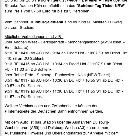
Strecke Aachen-Köln empfiehlt sich das "
Schöner-Tag-Ticket NRW
"
zum Preis von 37,50 Euro für bis zu 5 Personen.
Vom Bahnhof
Duisburg-Schlenk
sind es rund 20 Minuten Fußweg
bis zum Stadion.
Mögliche Verbindungen sind z.B.:
über Aachen West - Herzogenrath - Mönchengladbach (AVV-Ticket +
Eintrittskarte):
8:13 RE10413 ab AC Hbf - 9:34 an D'dorf Hbf / 10:07 S1 ab D'dorf Hbf
- 10:33 an DU-Schlenk
9:13 RE10415 ab AC Hbf - 10:34 an D'dorf Hbf / 11:07 S1 ab D'dorf
Hbf - 11:33 an DU-Schlenk
über Rothe Erde - Stolberg - Eschweiler - Köln (NRW-Ticket):
8:51 RE10117 ab AC Hbf - 10:36 an DU Hbf / 10:55 S1 ab DU Hbf -
10:57 an DU-Schlenk
9:51 RE10119 ab AC Hbf - 11:36 an DU Hbf / 11:55 S1 ab DU Hbf -
11:57 an DU-Schlenk
Weitere Verbindungen und Zwischenhalte können der
Internetseite der Deutschen Bahn
entnommen werden.
Mit dem Auto ist das Stadion über die Ausfahrten Duisburg-
Wanheimerort (A59) und Duisburg-Wedau (A3) zu erreichen.
Ausführliche Hinweise und Übersichtskarten zur Anreise mit dem