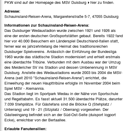
PKW sind auf der Homepage des MSV Duisburg
hier
zu finden.
Adresse:
Schauinsland-Reisen-Arena, Margaretenstraße 5-7, 47055 Duisburg
Informationen zur Schauinsland-Reisen-Arena:
Das Duisburger Wedaustadion wurde zwischen 1921 und 1926 als
eine der ersten deutschen Großsportstätten gebaut. Bereits 1922 fand
hier vor 40.000 Besuchern ein Länderspiel Deutschland-Italien statt,
ferner war es jahrzehntelang die Heimat des traditionsreichen
Duisburger Spielvereins. Anlässlich der Einführung der Bundesliga
1963 wurde das städtische Stadion modernisiert und erhielt erstmals
eine überdachte Tribüne. Verbunden mit dem Ausbau war der Umzug
des Meidericher SV ins Stadion und dessen Umbenennung in MSV
Duisburg. Anstelle des Wedaustadions wurde 2003 bis 2004 die MSV-
Arena (seit 2010 "Schauinsland-Reisen-Arena") errichtet, die
Einweihung der neuen Haupttribüne erfolgte im November 2004 beim
Spiel MSV - Alemannia.
Das Stadion liegt im Sportpark Wedau in der Nähe von Sportschule
und Regattabahn. Es fasst aktuell 31.500 überdachte Plätze, darunter
7.039 Stehplätze. Für Gästefans sind die Blöcke Q (Stehplatz /
Unterrang) und 19 - 21 (Sitzplatz / Oberrang) vorgesehen. Der
Gästeeingang befindet sich an der Süd-Ost-Seite (duisport logport
Ecke), erreichbar von der Bertaallee.
Erlaubte Fanutensilien: