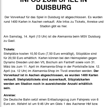
Spieldaten
DUISBURG
Spielbericht
Der Vorverkauf für das Spiel in Duisburg ist abgeschlossen. Es wurden
Stimmen
rund 1400 Karten in Aachen verkauft. Alle Infos zu Tickets, Anreise und
Stadion gibt es hier.
Bilder
Am Samstag, 14. April (13 Uhr) ist die Alemannia beim MSV Duisburg
zu Gast.
Tickets:
Stehplätze kosten 10,50 Euro (7,50 Euro ermäßigt), Sitzplätze sind
für 20,50 Euro erhältlich. Karten können bei den Heimspielen gegen
Dynamo Dresden und den VfL Bochum am Fantreff sowie vom 31.
März bis zum 11. April im Alemannia-Shop in der Pontstraße bzw. 12.
April (ca. 12 Uhr) im Alemannia-Shop im Tivoli erworben werden.
Der
Vorverkauf ist in Aachen abgeschlossen, es wurden 1400 Karten
verkauft. Stehplatztickets sind ausverkauft, Sitzplatzkarten
werden am Stadion noch in ausreichender Anzahl erhältlich
sein.
Anreise:
Die Deutsche Bahn setzt einen Entlastungszug zum Fahrpreis von 6
Euro ein. Abfahrt ist um 9:46 Uhr am Gleis 1 des Aachener Hbf bzw.