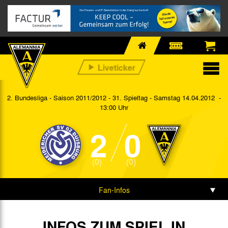
2. Bundesliga - Saison 2011/2012 - 31. Spieltag
- Samstag 14.04.2012 -
13:00 Uhr
2
0
(0)
(0)
Fan-Infos
Vorbericht
INFOS ZUM SPIEL IN