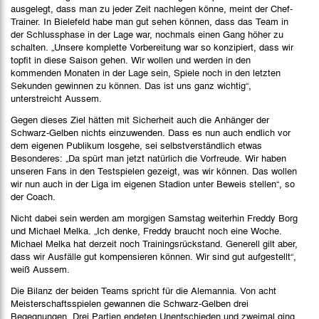
ausgelegt, dass man zu jeder Zeit nachlegen könne, meint der Chef-
Trainer. In Bielefeld habe man gut sehen können, dass das Team in
der Schlussphase in der Lage war, nochmals einen Gang höher zu
schalten. „Unsere komplette Vorbereitung war so konzipiert, dass wir
topfit in diese Saison gehen. Wir wollen und werden in den
kommenden Monaten in der Lage sein, Spiele noch in den letzten
Sekunden gewinnen zu können. Das ist uns ganz wichtig“,
unterstreicht Aussem.
Gegen dieses Ziel hätten mit Sicherheit auch die Anhänger der
Schwarz-Gelben nichts einzuwenden. Dass es nun auch endlich vor
dem eigenen Publikum losgehe, sei selbstverständlich etwas
Besonderes: „Da spürt man jetzt natürlich die Vorfreude. Wir haben
unseren Fans in den Testspielen gezeigt, was wir können. Das wollen
wir nun auch in der Liga im eigenen Stadion unter Beweis stellen“, so
der Coach.
Nicht dabei sein werden am morgigen Samstag weiterhin Freddy Borg
und Michael Melka. „Ich denke, Freddy braucht noch eine Woche.
Michael Melka hat derzeit noch Trainingsrückstand. Generell gilt aber,
dass wir Ausfälle gut kompensieren können. Wir sind gut aufgestellt“,
weiß Aussem.
Die Bilanz der beiden Teams spricht für die Alemannia. Von acht
Meisterschaftsspielen gewannen die Schwarz-Gelben drei
Begegnungen. Drei Partien endeten Unentschieden und zweimal ging