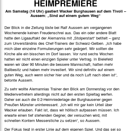
HEIMPREMIERE
Stimmen
Am Samstag (14 Uhr) gastiert Wacker Burghausen auf dem Tivoli –
Aussem: „Sind auf einem gutem Weg“
Bilder
Der Blick in die Zeitung löste bei Ralf Aussem am vergangenen
Wochenende keinen Freudenschrei aus. Das ein oder andere Blatt
hatte den Ligaauftakt der Alemannia mit „Stolperstart“ betitelt – ganz
zum Unverständnis des Chef-Trainers der Schwarz-Gelben. „Ich habe
mich über einzelne Formulierungen sehr geärgert. Wir sollten die
Kirche alle ein bisschen im Dorf lassen. Vor rund sechs Wochen
hatten wir nicht einen einzigen Spieler unter Vertrag. In Bielefeld
waren wir über 90 Minuten die bessere Mannschaft, hatten mehr
Ballbesitz und haben mehr investiert. Wir sind definitiv auf einem
guten Weg, auch wenn sicher hier und da noch Luft nach oben ist“,
betonte Aussem.
Zu sehr wollte Alemannias Trainer den Blick am Donnerstag vor den
Medienvertretern allerdings nicht auf den ersten Spieltag werfen.
Daher sei auch die 0:2-Heimniederlage der Burghausener gegen
Preußen Münster uninteressant. „Ich will mir gar kein Urteil über
Wacker erlauben. Fakt ist, dass wir höllisch aufpassen müssen. Ich
erwarte einen tief stehenden Gegner, der versuchen wird, mit
schnellen Kontern Messerstiche zu setzen“, so Aussem.
Der Fokus liegt in erster Linie auf dem eigenen Spiel. Und das sei so