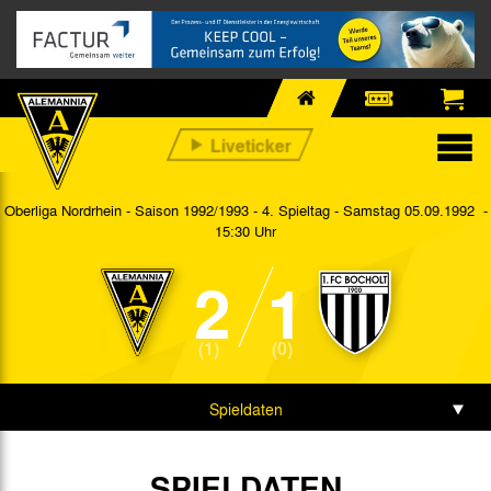
Oberliga Nordrhein - Saison 1992/1993 - 4. Spieltag
- Samstag 05.09.1992 -
15:30 Uhr
2
1
(1)
(0)
Spieldaten
SPIELDATEN