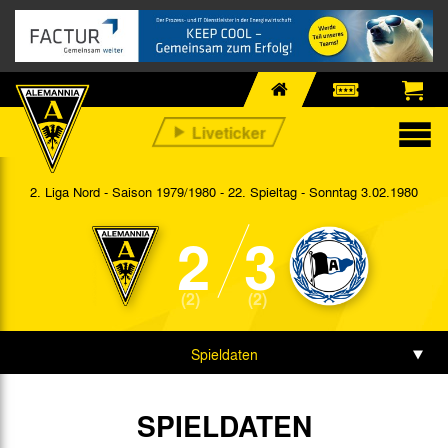
2. Liga Nord - Saison 1979/1980 - 22. Spieltag
- Sonntag 3.02.1980
2
3
(2)
(2)
Spieldaten
SPIELDATEN