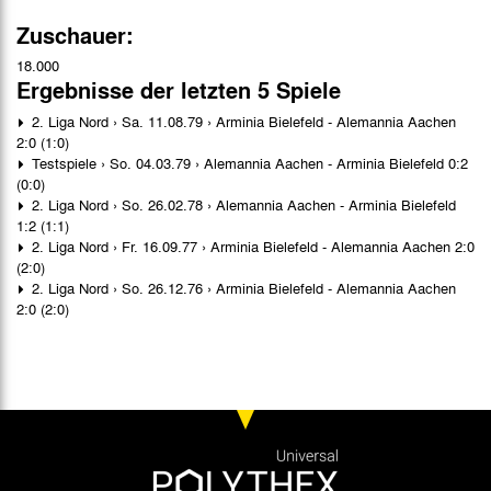
Zuschauer:
18.000
Ergebnisse der letzten 5 Spiele
2. Liga Nord › Sa. 11.08.79 › Arminia Bielefeld - Alemannia Aachen
2:0 (1:0)
Testspiele › So. 04.03.79 › Alemannia Aachen - Arminia Bielefeld 0:2
(0:0)
2. Liga Nord › So. 26.02.78 › Alemannia Aachen - Arminia Bielefeld
1:2 (1:1)
2. Liga Nord › Fr. 16.09.77 › Arminia Bielefeld - Alemannia Aachen 2:0
(2:0)
2. Liga Nord › So. 26.12.76 › Arminia Bielefeld - Alemannia Aachen
2:0 (2:0)