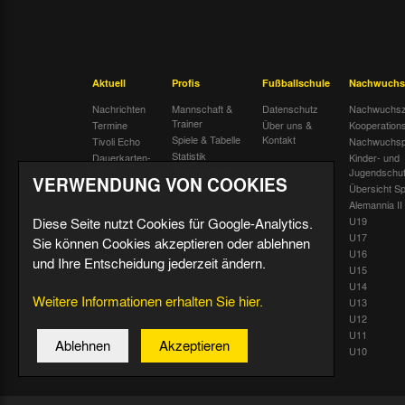
Aktuell
Profis
Fußballschule
Nachwuchs
Nachrichten
Mannschaft &
Datenschutz
Nachwuchsz
Trainer
Termine
Über uns &
Kooperation
Spiele & Tabelle
Kontakt
Tivoli Echo
Nachwuchsp
Statistik
Dauerkarten-
Kinder- und
Deal
Trainingsplan
Jugendschu
VERWENDUNG VON COOKIES
Radiostream
Geburtstage
Übersicht Sp
Alemannia II
Diese Seite nutzt Cookies für Google-Analytics.
U19
U17
Sie können Cookies akzeptieren oder ablehnen
U16
und Ihre Entscheidung jederzeit ändern.
U15
U14
Weitere Informationen erhalten Sie hier.
U13
U12
U11
Ablehnen
Akzeptieren
U10