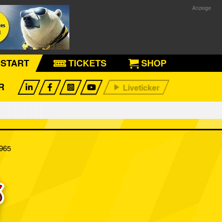
START
TICKETS
SHOP
R
1965