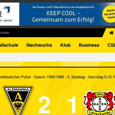
ontakt
chiv
llschule
Nachwuchs
Klub
Business
CS
egner
FB-Pokal
istorie
torie
tdeutscher Pokal - Saison 1965/1966 - 3. Spieltag
- Samstag 9.10.
el
2
1