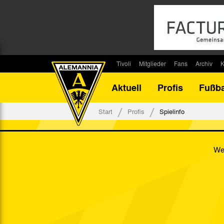
Tivoli
Mitglieder
Fans
Archiv
K
Stadion
Mitglied werden
Fan-Infos
Saisonar
Aktuell
Profis
Fußba
Stadiontouren
Downloads
Fanbeauftragte
Bilanz G
Stadionsprecher
Kontakt
Fanbeirat
Bilanz D
Start
Profis
Spielinfo
Anreise
Fan-Klubs
Vereins-H
Tickets
Fanprojekt
Tivoli-His
Wes
Veranstaltungen
Ahnentaf
Team Tivoli
Akkreditierungen
Stadionordnung
Stadiongaststätte Klömpchensklub