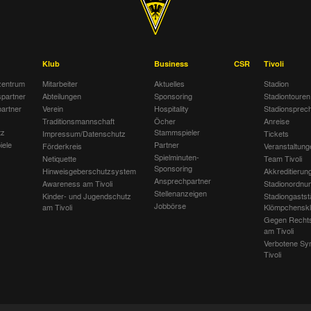
Klub
Business
CSR
Tivoli
entrum
Mitarbeiter
Aktuelles
Stadion
spartner
Abteilungen
Sponsoring
Stadiontouren
artner
Verein
Hospitality
Stadionsprec
Traditionsmannschaft
Öcher
Anreise
tz
Stammspieler
Impressum/Datenschutz
Tickets
iele
Partner
Förderkreis
Veranstaltung
Spielminuten-
Netiquette
Team Tivoli
Sponsoring
Hinweisgeberschutzsystem
Akkreditierun
Ansprechpartner
Awareness am Tivoli
Stadionordnu
Stellenanzeigen
Kinder- und Jugendschutz
Stadiongastst
Jobbörse
am Tivoli
Klömpchensk
Gegen Recht
am Tivoli
Verbotene Sy
Tivoli