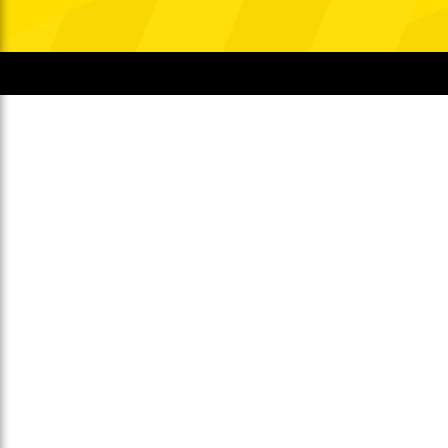
Gegen Rechtsextremismus am Tivoli
Verbotene Symbolik am Tivoli