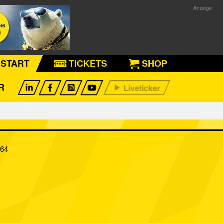
START
TICKETS
SHOP
R
964