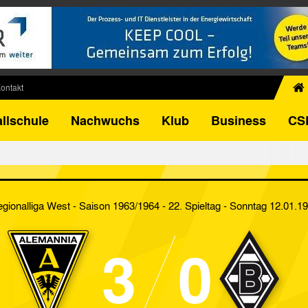
ontakt
chiv
llschule
Nachwuchs
Klub
Business
CS
egner
FB-Pokal
istorie
torie
gionalliga West - Saison 1963/1964 - 22. Spieltag
- Sonntag 12.01.1
el
3
0