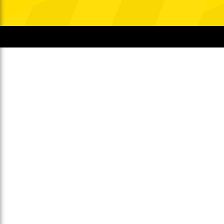
Gegen Rechtsextremismus am Tivoli
Verbotene Symbolik am Tivoli