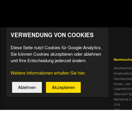
VERWENDUNG VON COOKIES
Diese Seite nutzt Cookies für Google-Analytics.
Sie können Cookies akzeptieren oder ablehnen
und Ihre Entscheidung jederzeit ändern.
Aktuell
Profis
Fußballschule
Nachwuchs
Nachrichten
Mannschaft &
Datenschutz
Nachwuchsz
Weitere Informationen erhalten Sie hier.
Trainer
Termine
Über uns &
Kooperation
Spiele & Tabelle
Kontakt
Tivoli Echo
Nachwuchsp
Statistik
Dauerkarten-
Kinder- und
Ablehnen
Akzeptieren
Deal
Trainingsplan
Jugendschu
Radiostream
Geburtstage
Übersicht Sp
Alemannia II
U19
U17
U16
U15
U14
U13