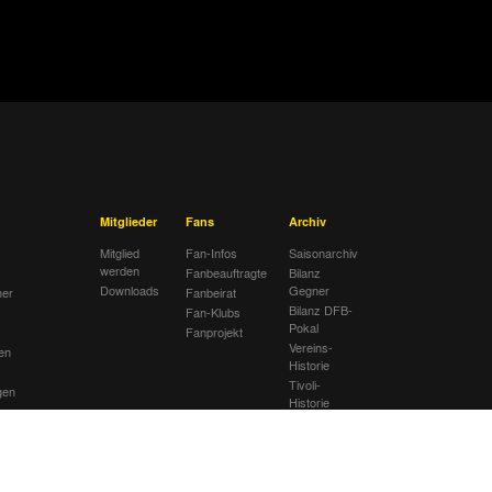
Mitglieder
Fans
Archiv
Mitglied
Fan-Infos
Saisonarchiv
werden
Fanbeauftragte
Bilanz
Downloads
Gegner
her
Fanbeirat
Bilanz DFB-
Fan-Klubs
Pokal
Fanprojekt
Vereins-
en
Historie
Tivoli-
gen
Historie
ng
Ahnentafel
ätte
lub
sextremismus