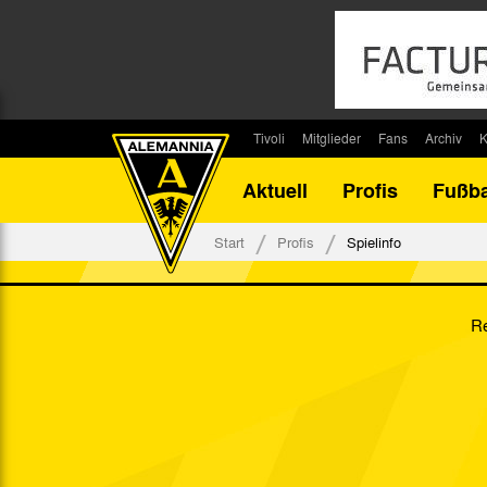
Tivoli
Mitglieder
Fans
Archiv
K
Stadion
Mitglied werden
Fan-Infos
Saisonar
Aktuell
Profis
Fußba
Stadiontouren
Downloads
Fanbeauftragte
Bilanz G
Stadionsprecher
Kontakt
Fanbeirat
Bilanz D
Start
Profis
Spielinfo
Anreise
Fan-Klubs
Vereins-H
Tickets
Fanprojekt
Tivoli-His
Re
Veranstaltungen
Ahnentaf
Team Tivoli
Akkreditierungen
Stadionordnung
Stadiongaststätte Klömpchensklub