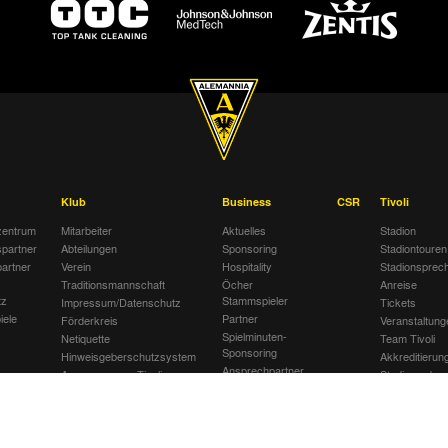
Klub
Business
CSR
Tivoli
entrum
Mitarbeiter
Aktuelles
Stadion
spartner
Abteilungen
Sponsoring
Stadiontouren
artner
Verein
Hospitality
Stadionsprec
Traditionsmannschaft
Öcher
Anreise
tz
Stammspieler
Impressum/Datenschutz
Tickets
iele
Partner
Förderkreis
Veranstaltung
Spielminuten-
Netiquette
Team Tivoli
Sponsoring
Hinweisgeberschutzsystem
Akkreditierun
Ansprechpartner
Awareness am Tivoli
Stadionordnu
Stellenanzeigen
Kinder- und Jugendschutz
Stadiongastst
Jobbörse
am Tivoli
Klömpchensk
Gegen Recht
am Tivoli