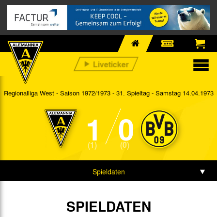
Regionalliga West - Saison 1972/1973 - 31. Spieltag
- Samstag 14.04.1973
1
0
(1)
(0)
Spieldaten
SPIELDATEN