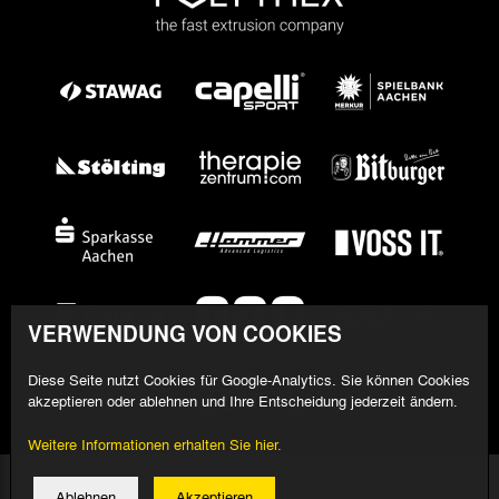
VERWENDUNG VON COOKIES
Diese Seite nutzt Cookies für Google-Analytics. Sie können Cookies
akzeptieren oder ablehnen und Ihre Entscheidung jederzeit ändern.
Weitere Informationen erhalten Sie hier.
© 2026 Alemannia Aachen - Alle Rechte vorbehalten
Ablehnen
Akzeptieren