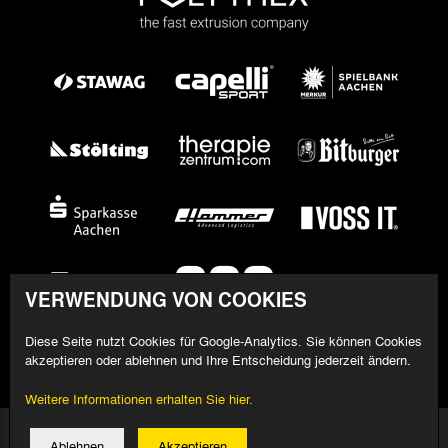
VERWENDUNG VON COOKIES
Diese Seite nutzt Cookies für Google-Analytics. Sie können Cookies
akzeptieren oder ablehnen und Ihre Entscheidung jederzeit ändern.
Weitere Informationen erhalten Sie hier.
© 2026 Alemannia Aachen - Alle Rechte vorbehalten
Ablehnen
Akzeptieren