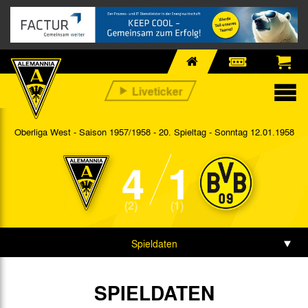
Oberliga West - Saison 1957/1958 - 20. Spieltag
- Sonntag 12.01.1958
4
1
(2)
(1)
Spieldaten
SPIELDATEN