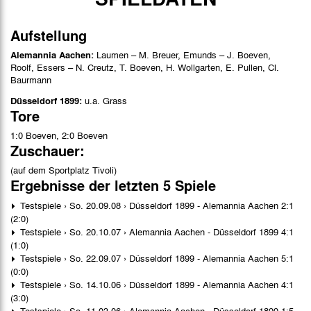
Aufstellung
Alemannia Aachen:
Laumen – M. Breuer, Emunds – J. Boeven,
Roolf, Essers – N. Creutz, T. Boeven, H. Wollgarten, E. Pullen, Cl.
Baurmann
Düsseldorf 1899:
u.a. Grass
Tore
1:0 Boeven, 2:0 Boeven
Zuschauer:
(auf dem Sportplatz Tivoli)
Ergebnisse der letzten 5 Spiele
Testspiele › So. 20.09.08 › Düsseldorf 1899 - Alemannia Aachen 2:1
(2:0)
Testspiele › So. 20.10.07 › Alemannia Aachen - Düsseldorf 1899 4:1
(1:0)
Testspiele › So. 22.09.07 › Düsseldorf 1899 - Alemannia Aachen 5:1
(0:0)
Testspiele › So. 14.10.06 › Düsseldorf 1899 - Alemannia Aachen 4:1
(3:0)
Testspiele › So. 11.03.06 › Alemannia Aachen - Düsseldorf 1899 1:5