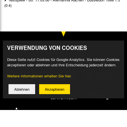
(0:4)
VERWENDUNG VON COOKIES
Diese Seite nutzt Cookies für Google-Analytics. Sie können Cookies
akzeptieren oder ablehnen und Ihre Entscheidung jederzeit ändern.
Weitere Informationen erhalten Sie hier.
Ablehnen
Akzeptieren