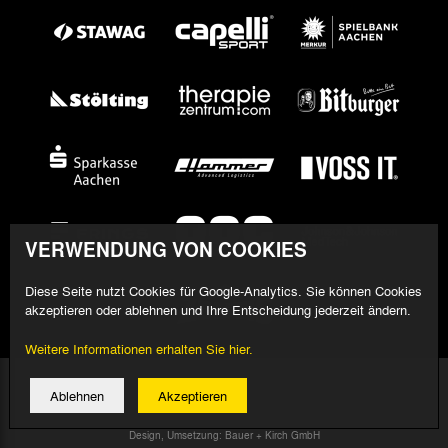
VERWENDUNG VON COOKIES
Diese Seite nutzt Cookies für Google-Analytics. Sie können Cookies
akzeptieren oder ablehnen und Ihre Entscheidung jederzeit ändern.
Weitere Informationen erhalten Sie hier.
© 2026 Alemannia Aachen - Alle Rechte vorbehalten
Ablehnen
Akzeptieren
Impressum/Datenschutz
Design, Umsetzung: Bauer + Kirch GmbH