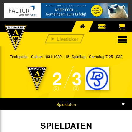
Testspiele - Saison 1931/1932 - 18. Spieltag
- Samstag 7.05.1932
2
3
(2)
(0)
Spieldaten
SPIELDATEN