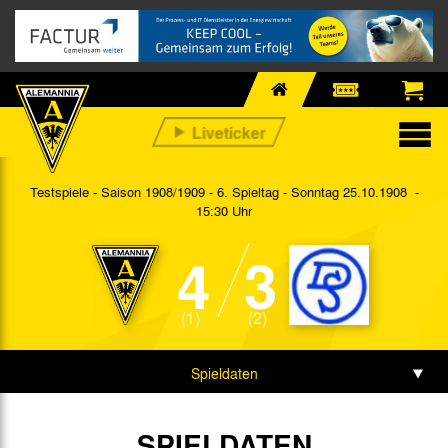
Testspiele - Saison 1908/1909 - 6. Spieltag
- Sonntag 25.10.1908 -
15:30 Uhr
4
3
(1)
(2)
Spieldaten
Spielbericht
SPIELDATEN