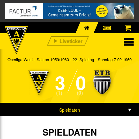
Oberliga West - Saison 1959/1960 - 22. Spieltag
- Sonntag 7.02.1960
3
0
(1)
(0)
Spieldaten
SPIELDATEN