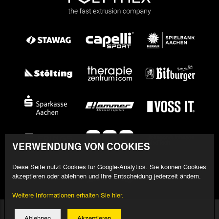
VERWENDUNG VON COOKIES
Diese Seite nutzt Cookies für Google-Analytics. Sie können Cookies
akzeptieren oder ablehnen und Ihre Entscheidung jederzeit ändern.
Weitere Informationen erhalten Sie hier.
© 2026 Alemannia Aachen - Alle Rechte vorbehalten
Ablehnen
Akzeptieren