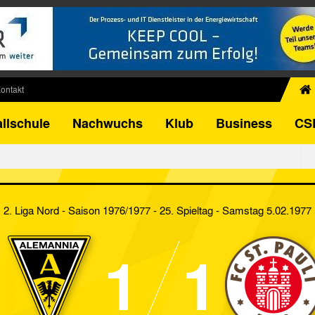
ontakt
chiv
llschule
Nachwuchs
Klub
Business
CS
egner
FB-Pokal
istorie
torie
2. Liga Nord - Saison 1976/1977 - 25. Spieltag
- Samstag 5.02.1977
el
1
1