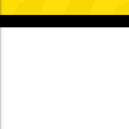
Gegen Rechtsextremismus am Tivoli
Verbotene Symbolik am Tivoli