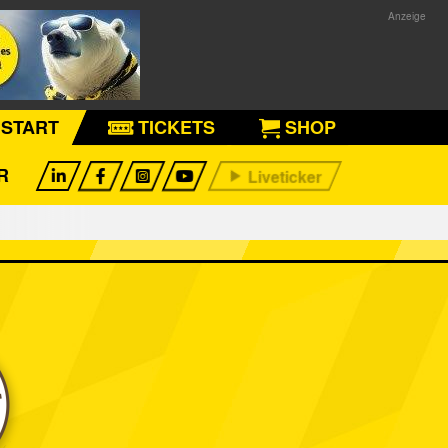
START
TICKETS
SHOP
R