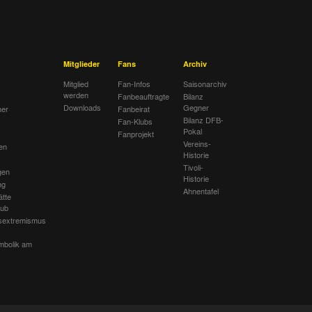
Mitglieder
Fans
Archiv
Mitglied
Fan-Infos
Saisonarchiv
werden
Fanbeauftragte
Bilanz
Downloads
Gegner
her
Fanbeirat
Bilanz DFB-
Fan-Klubs
Pokal
Fanprojekt
Vereins-
en
Historie
Tivoli-
gen
Historie
ng
Ahnentafel
ätte
lub
sextremismus
mbolik am