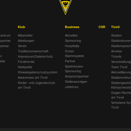
Klub
Business
CSR
Tivoli
entrum
Mitarbeiter
Aktuelles
Stadion
spartner
Abteilungen
Sponsoring
Stadiontouren
artner
Verein
Hospitality
Stadionsprec
Traditionsmannschaft
Öcher
Anreise
tz
Stammspieler
Impressum/Datenschutz
Tickets
iele
Partner
Förderkreis
Veranstaltung
Spielminuten-
Netiquette
Team Tivoli
Sponsoring
Hinweisgeberschutzsystem
Akkreditierun
Ansprechpartner
Awareness am Tivoli
Stadionordnu
Stellenanzeigen
Kinder- und Jugendschutz
Stadiongastst
Jobbörse
am Tivoli
Klömpchensk
Gegen Recht
am Tivoli
Verbotene Sy
Tivoli