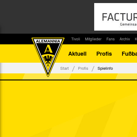
Tivoli
Mitglieder
Fans
Archiv
K
Stadion
Mitglied werden
Fan-Infos
Saisonar
Aktuell
Profis
Fußba
Stadiontouren
Downloads
Fanbeauftragte
Bilanz G
Stadionsprecher
Kontakt
Fanbeirat
Bilanz D
Start
Profis
Spielinfo
Anreise
Fan-Klubs
Vereins-H
Tickets
Fanprojekt
Tivoli-His
Veranstaltungen
Ahnentaf
Team Tivoli
Akkreditierungen
Stadionordnung
Stadiongaststätte Klömpchensklub