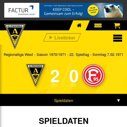
Regionalliga West - Saison 1970/1971 - 22. Spieltag
- Sonntag 7.02.1971
2
0
(0)
(0)
Spieldaten
SPIELDATEN