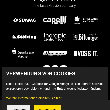
VERWENDUNG VON COOKIES
Diese Seite nutzt Cookies für Google-Analytics. Sie können Cookies
akzeptieren oder ablehnen und Ihre Entscheidung jederzeit ändern.
Weitere Informationen erhalten Sie hier.
© 2026 Alemannia Aachen - Alle Rechte vorbehalten
Ablehnen
Akzeptieren